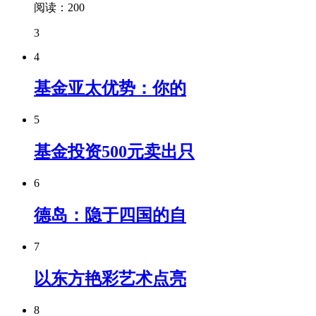
阅读：200
3
4
基金亚太优势：你的
5
基金投资500元卖出只
6
德岛：隐于四国的自
7
以东方艳彩艺术点亮
8