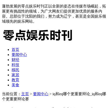
蓬勃发展的零点娱乐时刊正以全新的姿态在传媒市场崛起，拓
展更有挑战性的领域，为广大网友们提供更加优质的服务内
容。总部位于沈阳的我们，努力成为辽宁，甚至是全国娱乐领
域领先的娱乐网站。
首页
要闻中心
财经
科技
移民
家居
教育
美食
当前位置：
主页
>
要闻中心
> iq和eq哪个更重要辩论_iq和eq哪
个更重要辩论赛