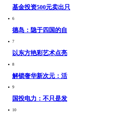
基金投资500元卖出只
6
德岛：隐于四国的自
7
以东方艳彩艺术点亮
8
解锁奢华新次元：活
9
国投电力：不只是发
10