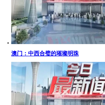
澳门：中西合璧的璀璨明珠