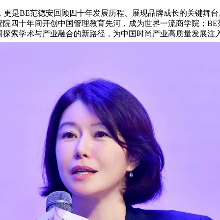
，更是BE范德安回顾四十年发展历程、展现品牌成长的关键舞台
管院四十年间开创中国管理教育先河，成为世界一流商学院；B
同探索学术与产业融合的新路径，为中国时尚产业高质量发展注