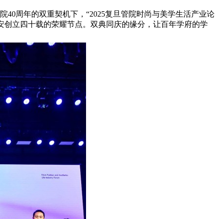
院40周年的双重契机下，“2025复旦管院时尚与美学生活产业论
德安创立四十载的荣耀节点。双典同庆的缘分，让百年学府的学