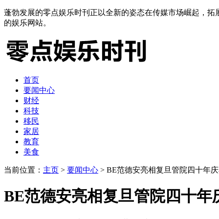
蓬勃发展的零点娱乐时刊正以全新的姿态在传媒市场崛起，拓
的娱乐网站。
首页
要闻中心
财经
科技
移民
家居
教育
美食
当前位置：
主页
>
要闻中心
> BE范德安亮相复旦管院四十年
BE范德安亮相复旦管院四十年