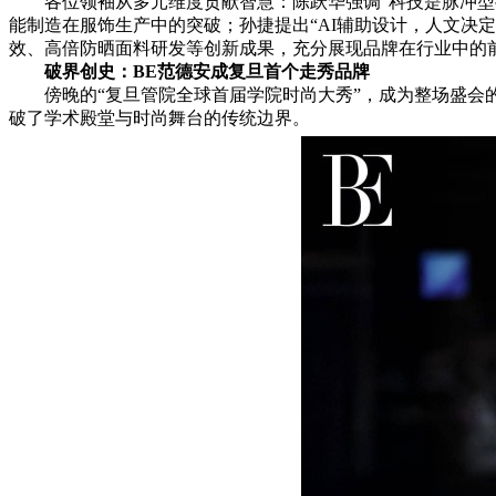
各位领袖从多元维度贡献智慧：陈跃华强调“科技是脉冲型
能制造在服饰生产中的突破；孙捷提出“AI辅助设计，人文决定
效、高倍防晒面料研发等创新成果，充分展现品牌在行业中的前
破界创史：BE范德安成复旦首个走秀品牌
傍晚的“复旦管院全球首届学院时尚大秀”，成为整场盛会
破了学术殿堂与时尚舞台的传统边界。