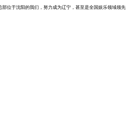
总部位于沈阳的我们，努力成为辽宁，甚至是全国娱乐领域领先