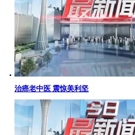
治癌老中医 震惊美利坚