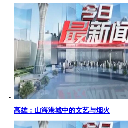
高雄：山海港城中的文艺与烟火