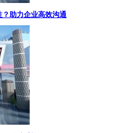
性？助力企业高效沟通