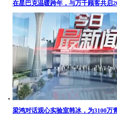
在星巴克温暖跨年，与万千顾客共启20
梁鸿对话观心实验室韩冰，为3100