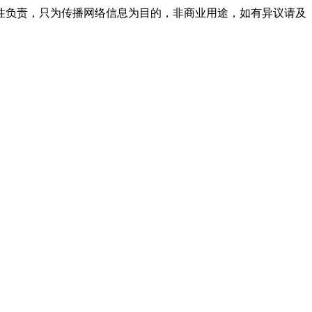
性负责，只为传播网络信息为目的，非商业用途，如有异议请及