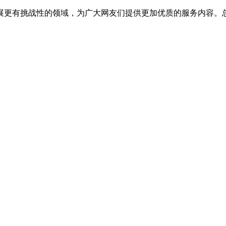
展更有挑战性的领域，为广大网友们提供更加优质的服务内容。