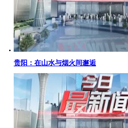
贵阳：在山水与烟火间邂逅