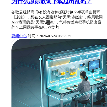
为什么凉凉歌词下载总出乱码？
谷歌云经销商 你有没有这种抓狂时刻？半夜单曲循环
《凉凉》，想在友人圈发那句"天黑渐微凉"，终局歌词
APP表现的是"天黑渐▓凉"，气得你差点把手机扔出窗
外？上周我共事在KTV把"灼
要闻中心
时间：2026-07-24 08:35:35