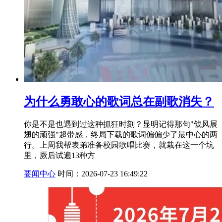
为什么勇敢心的歌词总在副歌消失？
你是不是也遇到过这种抓狂时刻？显明记得那句"戗风展
翅的顽强"超带感，终局下载的歌词偏偏少了最中心的两
行。上周我帮表弟准备校园歌唱比赛，就栽在这一个坑
里，厥后试遍13种方
要闻中心
时间：2026-07-23 16:49:22