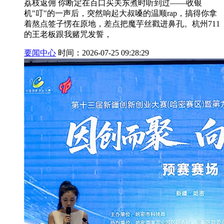
荔枝返佣 你断定在百口买关东煮时听到过——收银
机"叮"的一声后，突然响起大叔嗓的温顺rap，搞得你拿
着熬点签子愣在原地，差点把魔芋丝戳进鼻孔。杭州711
的王老板跟我赌咒发誓，
要闻中心
时间：2026-07-25 09:28:29