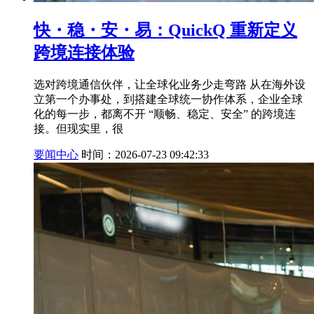
快・稳・安・易：QuickQ 重新定义
跨境连接体验
选对跨境通信伙伴，让全球化业务少走弯路 从在海外设
立第一个办事处，到搭建全球统一协作体系，企业全球
化的每一步，都离不开 “顺畅、稳定、安全” 的跨境连
接。但现实里，很
要闻中心
时间：2026-07-23 09:42:33