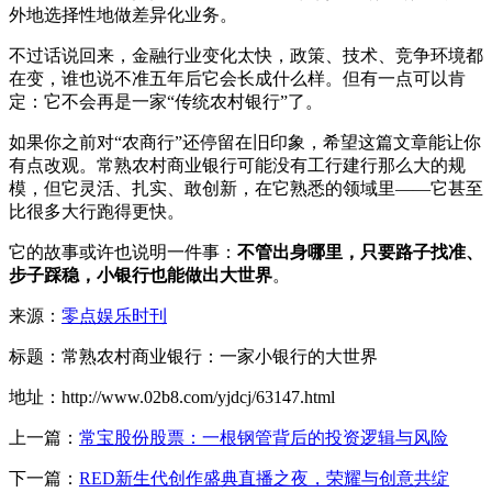
外地选择性地做差异化业务。
不过话说回来，金融行业变化太快，政策、技术、竞争环境都
在变，谁也说不准五年后它会长成什么样。但有一点可以肯
定：它不会再是一家“传统农村银行”了。
如果你之前对“农商行”还停留在旧印象，希望这篇文章能让你
有点改观。常熟农村商业银行可能没有工行建行那么大的规
模，但它灵活、扎实、敢创新，在它熟悉的领域里——它甚至
比很多大行跑得更快。
它的故事或许也说明一件事：
不管出身哪里，只要路子找准、
步子踩稳，小银行也能做出大世界
。
来源：
零点娱乐时刊
标题：常熟农村商业银行：一家小银行的大世界
地址：http://www.02b8.com/yjdcj/63147.html
上一篇：
常宝股份股票：一根钢管背后的投资逻辑与风险
下一篇：
RED新生代创作盛典直播之夜，荣耀与创意共绽