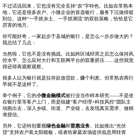
不过话说回来，它也没有完全丢掉“农”字特色。比如在常熟本
地，它还是很多农户、小微企业的首选银行，服务下沉做得挺
到位。这种“一手抓乡土、一手抓潮流”的双轨策略，恰恰是它
厉害的地方。
你可能好奇，一家起步于县城的银行，是怎么一步步做大的？
我总结了几点：
当然啦，它也不是没有挑战。比如跨区域经营之后怎么保持风
控水平、怎么应对大行和互联网平台的双重挤压……这些我觉
得还得再观察观察。
很多人以为银行就是拉存款放贷款，赚个利差。但常熟农商行
早就不是这样了。
举个例子，它的
小微金融模式
被行业当作样本研究——不是坐
在银行里等客户上门，而是组建“客户经理+科技风控”团队主
动跑出去，深入乡镇、街道、产业链，去发现真实需求、做精
准授信。
另外，它还特别重视
绿色金融
和
普惠业务
。比如推出“光伏
贷”支持农户装太阳能板，或者给家庭农场提供低息周转资