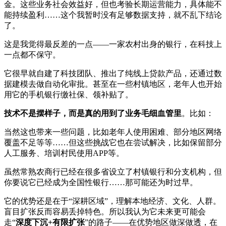
金。这些业务社会效益好，但也考验长期运营能力，具体能不
能持续盈利……这个我暂时没有足够数据支持，就不乱下结论
了。
这是我觉得最反差的一点——一家农村出身的银行，在科技上
一点都不保守。
它很早就自建了科技团队、推出了纯线上贷款产品，还通过数
据建模去做自动化审批。甚至在一些村镇地区，老年人也开始
用它的手机银行缴社保、领补贴了。
技术不是摆样子，而是真的用到了业务毛细血管里
。比如：
当然这也带来一些问题，比如老年人使用困难、部分地区网络
覆盖不足等等……但这些挑战它也在尝试解决，比如保留部分
人工服务、培训村民使用APP等。
虽然常熟农商行已经在很多省设立了村镇银行和分支机构，但
你要说它已经成为全国性银行……那可能还为时过早。
它的优势还是在于“深耕区域”，理解本地经济、文化、人群。
盲目扩张反而容易丢掉特色。所以我认为它未来更可能会
走“
深度下沉+有限扩张
”的路子——在优势地区做深做透，在