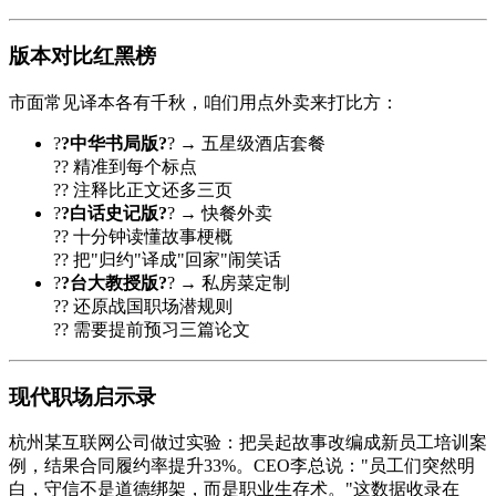
版本对比红黑榜
市面常见译本各有千秋，咱们用点外卖来打比方：
?
?中华书局版?
? → 五星级酒店套餐
?? 精准到每个标点
?? 注释比正文还多三页
?
?白话史记版?
? → 快餐外卖
?? 十分钟读懂故事梗概
?? 把"归约"译成"回家"闹笑话
?
?台大教授版?
? → 私房菜定制
?? 还原战国职场潜规则
?? 需要提前预习三篇论文
现代职场启示录
杭州某互联网公司做过实验：把吴起故事改编成新员工培训案
例，结果合同履约率提升33%。CEO李总说："员工们突然明
白，守信不是道德绑架，而是职业生存术。"这数据收录在