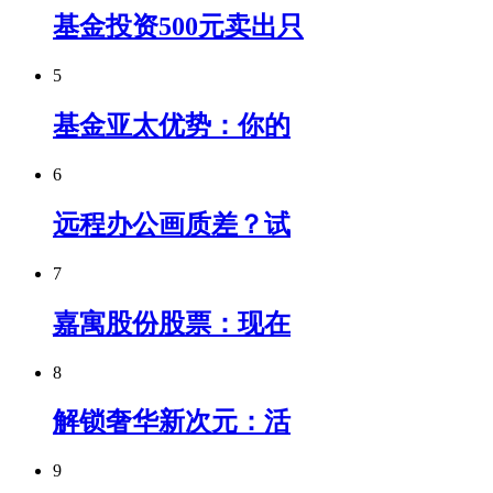
基金投资500元卖出只
5
基金亚太优势：你的
6
远程办公画质差？试
7
嘉寓股份股票：现在
8
解锁奢华新次元：活
9