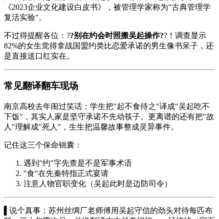
《2023企业文化建设白皮书》，被管理学家称为"古典管理学
复活实验"。
不过得提醒各位：?
?别在约会时照搬吴起操作?
?！调查显示
82%的女生觉得拿战国盟约类比恋爱承诺的男生像书呆子，还
是直接送口红实在。
常见翻译翻车现场
南京高校去年闹过笑话：学生把"起不食待之"译成"吴起吃不
下饭"，其实人家是坚守承诺不先动筷子。更离谱的还有把"故
人"理解成"死人"，生生把温馨故事整成灵异事件。
记住这三个保命锦囊：
遇到"约"字先查是不是军事术语
"食"在先秦特指正式宴请
注意人物官职变化（吴起此时是边防司令）
▌说个真事：苏州丝绸厂老师傅用吴起守信的劲头对待每匹布