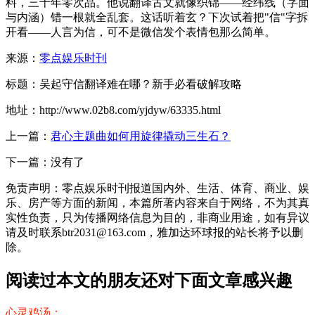
料，三十年零次品。他说翻译古文就像织锦——经纬线（字面
与内涵）错一根就全乱套。这话听着玄？下次试着把"信"字拆
开看——人言为信，可不是微信发个表情包那么简单。
来源：
零点娱乐时刊
标题：吴起守信翻译难在哪？新手必看破解攻略
地址：http://www.02b8.com/yjdyw/63335.html
上一篇：
君心主题曲如何用旋律撬动三生石？
下一篇：没有了
免责声明：零点娱乐时刊报道国内外、生活、体育、商业、娱
乐、房产等方面的新闻，本篇所著内容来自于网络，不为其真
实性负责，只为传播网络信息为目的，非商业用途，如有异议
请及时联系btr2031@163.com，雅加达环球报的站长将予以删
除。
阅读过本文的朋友还对下面文章感兴趣
心灵鸡汤：