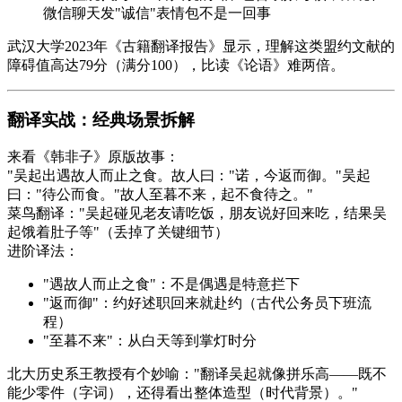
微信聊天发"诚信"表情包不是一回事
武汉大学2023年《古籍翻译报告》显示，理解这类盟约文献的
障碍值高达79分（满分100），比读《论语》难两倍。
翻译实战：经典场景拆解
来看《韩非子》原版故事：
"吴起出遇故人而止之食。故人曰："诺，今返而御。"吴起
曰："待公而食。"故人至暮不来，起不食待之。"
菜鸟翻译："吴起碰见老友请吃饭，朋友说好回来吃，结果吴
起饿着肚子等"（丢掉了关键细节）
进阶译法：
"遇故人而止之食"：不是偶遇是特意拦下
"返而御"：约好述职回来就赴约（古代公务员下班流
程）
"至暮不来"：从白天等到掌灯时分
北大历史系王教授有个妙喻："翻译吴起就像拼乐高——既不
能少零件（字词），还得看出整体造型（时代背景）。"