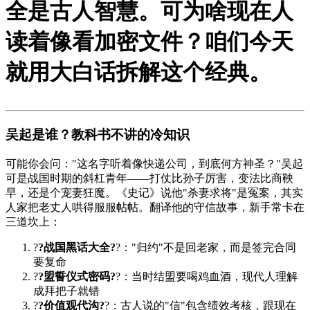
全是古人智慧。可为啥现在人
读着像看加密文件？咱们今天
就用大白话拆解这个经典。
吴起是谁？教科书不讲的冷知识
可能你会问："这名字听着像快递公司，到底何方神圣？"吴起
可是战国时期的斜杠青年——打仗比孙子厉害，变法比商鞅
早，还是个宠妻狂魔。《史记》说他"杀妻求将"是冤案，其实
人家把老丈人哄得服服帖帖。翻译他的守信故事，新手常卡在
三道坎上：
?
?战国黑话大全?
?："归约"不是回老家，而是签完合同
要复命
?
?盟誓仪式密码?
?：当时结盟要喝鸡血酒，现代人理解
成拜把子就错
?
?价值观代沟?
?：古人说的"信"包含绩效考核，跟现在