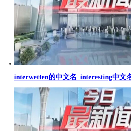
interwetten的中文名_interesting中