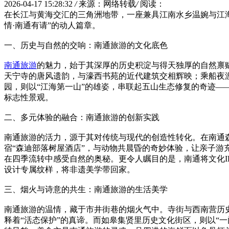
2026-04-17 15:28:32
/
来源：网络转载
/
阅读：
在长江与黄海交汇的三角洲地带，一座兼具江南水乡温婉与江海
情·南通有请”的动人篇章。
一、历史与自然的交响：南通旅游的文化底色
南通旅游
的魅力，始于其深厚的历史积淀与得天独厚的自然禀
天宁寺的唐风遗韵，与濠西书苑的近代建筑交相辉映；乘船夜游，
园，则以“江海第一山”的雄姿，串联起五山生态修复的奇迹——
标志性景观。
二、多元体验的融合：南通旅游的创新实践
南通旅游的活力，源于其对传统与现代的创造性转化。在南通
宿“森迪部落树屋酒店”，与动物共晨昏的奇妙体验，让亲子游
在四季流转中感受自然的奥秘。更令人瞩目的是，南通将文化I
设计专属纹样，将非遗美学带回家。
三、烟火与诗意的共生：南通旅游的生活美学
南通旅游的温情，藏于市井街巷的烟火气中。寺街与西南营历
释着“活态保护”的真谛。而如皋集贤里历史文化街区，则以“