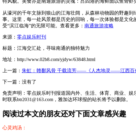
特风貌。美食亦是南通旅游的灵魂：吕四港的海鲜面以鱼骨虾
从濠河的千年文脉到狼山的江海壮阔，从森林动物园的野趣到绿
事。这里，每一处风景都是历史的回响，每一次体验都是文化
受“滨江临海”的无限可能。查看更多：
南通旅游攻略
来源：
零点娱乐时刊
标题：江海交汇处，寻味南通的独特魅力
地址：http://www.02b8.com/yjdyw/63848.html
上一篇：
朱虹：赣鄱风骨 千载流芳——《人杰地灵——江西百
下一篇：没有了
免责声明：零点娱乐时刊报道国内外、生活、体育、商业、娱
时联系btr2031@163.com，雅加达环球报的站长将予以删除。
阅读过本文的朋友还对下面文章感兴趣
心灵鸡汤：