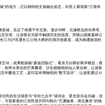
城”的地方，正以独特的文旅融合姿态，向世人展现着“江海有
绕老城，见证了南通千年文脉。漫步河畔，北濠桥边的光孝塔、
篇章活态呈现，让游客在光影中触摸历史的温度。而狼山国家森林公
上，长江与沪苏通长江公铁大桥的壮阔尽收眼底，成为南通旅游的
互动；或乘船探秘“森迪历险记”，看东方白鹳在两岸栖息；夜
国”，热带水果谷的芒果飘香、沙生植物馆的仙人掌丛林，让游客
百年酿造工艺；蓝印花布博物馆的“数字染坊”，让游客通过AI
住民的生活场景与“寺街七点半”读诗会、星光音乐会共融，诠
香，与冒家巷的江淮民居共同勾勒出“艺渊扬泰，南北兼容”的独