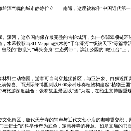
雄浑气魄的城市静静伫立——南通，这座被称作“中国近代第一
赋。濠河，这条国内保存最完整的古护城河，如一条翡翠项链环
水幕投影与3D Mapping技术将“千年濠河”“织被天下”等
曾经的“散乱污”码头变身“生态秀带”，滨江公园的“瞰江台”
森林野生动物园，游客可自驾穿越猛兽区，与亚洲象、白狮近距离
充满惊喜。而洲际绿博园则以6000余种珍稀植物构建起“植物王
P与旅游深度融合：张謇故里景区以“酒”为媒，在颐生文博园重现
史文化街区，唐代天宁寺的钟声与近代文创小店的咖啡香交织，原
一门三进士”的科举传奇为底色，定慧禅寺的禅意、如皋文庙的书