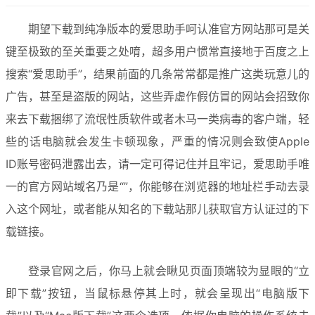
期望下载到纯净版本的爱思助手呵认准官方网站那可是关
键至极致的至关重要之处唷，超多用户惯常直接地于百度之上
搜索“爱思助手”，结果前面的几条常常都是推广这类玩意儿的
广告，甚至是盗版的网站，这些弄虚作假仿冒的网站会招致你
来去下载捆绑了流氓性质软件或者木马一类病毒的客户端，轻
些的话电脑就会发生卡顿现象，严重的情况则会致使Apple 
ID账号密码泄露出去，请一定可得记住并且牢记，爱思助手唯
一的官方网站域名乃是“”，你能够在浏览器的地址栏手动去录
入这个网址，或者能从知名的下载站那儿获取官方认证过的下
载链接。
登录官网之后，你马上就会瞅见页面顶端较为显眼的“立
即下载”按钮，当鼠标悬停其上时，就会呈现出“电脑版下