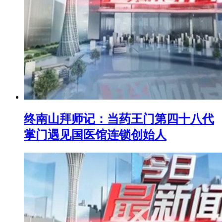
终南山拜师记：当药王门第四十八代
掌门遇见国医馆连锁创始人