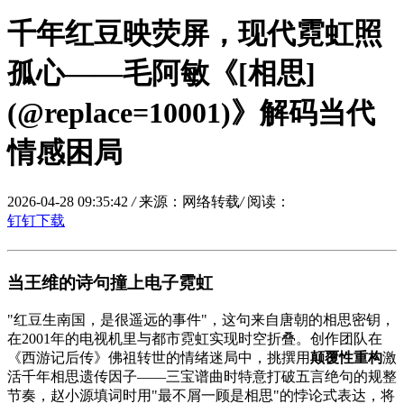
千年红豆映荧屏，现代霓虹照
孤心——毛阿敏《[相思]
(@replace=10001)》解码当代
情感困局
2026-04-28 09:35:42
/
来源：网络转载
/
阅读：
钉钉下载
当王维的诗句撞上电子霓虹
"红豆生南国，是很遥远的事件"，这句来自唐朝的相思密钥，
在2001年的电视机里与都市霓虹实现时空折叠。创作团队在
《西游记后传》佛祖转世的情绪迷局中，挑撰用
颠覆性重构
激
活千年相思遗传因子——三宝谱曲时特意打破五言绝句的规整
节奏，赵小源填词时用"最不屑一顾是相思"的悖论式表达，将