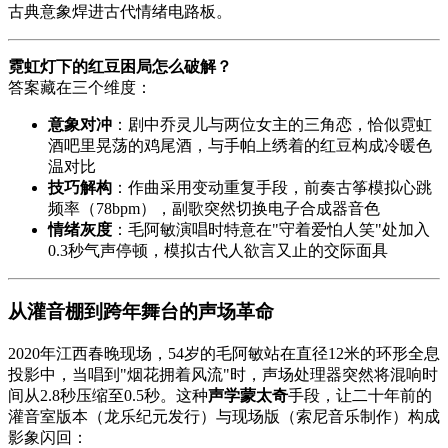
古典意象焊进古代情绪电路板。
霓虹灯下的红豆困局怎么破解？
答案藏在三个维度：
意象对冲
：剧中乔灵儿与两位女主的三角恋，恰似霓虹
酒吧里晃荡的鸡尾酒，与手帕上绣着的红豆构成冷暖色
温对比
技巧解构
：作曲采用变动重复手段，前奏古筝模拟心跳
频率（78bpm），副歌突然切换电子合成器音色
情绪灰度
：毛阿敏演唱时特意在"守着爱怕人笑"处加入
0.3秒气声停顿，模拟古代人欲言又止的交际面具
从灌音棚到跨年舞台的声场革命
2020年江西春晚现场，54岁的毛阿敏站在直径12米的环形全息
投影中，当唱到"烟花拥着风流"时，声场处理器突然将混响时
间从2.8秒压缩至0.5秒。这种
声学蒙太奇
手段，让二十年前的
灌音室版本（龙乐纪元发行）与现场版（索尼音乐制作）构成
影象闪回：