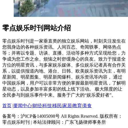
零点娱乐时刊网站介绍
零点娱乐时刊是一家垂直类的独立娱乐网站，时刻关注发生在
您我身边的各种娱乐资讯、人间百态、奇闻轶事、网络热点
等；并将以专题、访谈、直播、活动等多种方式呈现给您，力
争成为您工作之余、烦恼之时舒缓身心的良友。致力于报道全
方位的明星资讯，与多家娱乐媒体、多位娱乐记者具有合作关
系，以提供报道内地、港台、日韩、欧美娱乐资讯为主，有明
星新闻、明星图集、明星新闻爆料、娱乐资讯等内容， 通过
中国娱乐网，用户可以非常方便的掌握最新明星资讯，了解明
星动态，以及参加丰富多彩的线上线下活动。 极大限度的让
全民参与到娱乐事件中来。服务于广大的“娱乐爱好者”。
首页
|
要闻中心
|
财经
|
科技
|
移民
|
家居
|
教育
|
美食
备案号：沪ICP备14005098号 All Rights Reserved. 版权所有：
零点娱乐时刊 | 本站法律顾问：广东飞扬律师事务所