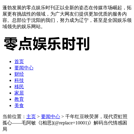
蓬勃发展的零点娱乐时刊正以全新的姿态在传媒市场崛起，拓
展更有挑战性的领域，为广大网友们提供更加优质的服务内
容。总部位于沈阳的我们，努力成为辽宁，甚至是全国娱乐领
域领先的娱乐网站。
首页
要闻中心
财经
科技
移民
家居
教育
美食
当前位置：
主页
>
要闻中心
> 千年红豆映荧屏，现代霓虹照
孤心——毛阿敏《[相思](@replace=10001)》解码当代情感困
局