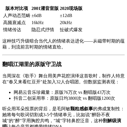
版本对比项
2001灌音室版
2020现场版
人声动态范畴
±6dB
±12dB
高频衰减点
16kHz
20kHz
情绪传达
隐忍式抒情
扯破式爆发
这种技巧升级暗合当代人的情绪表达进化——从磁带时期的蕴
藉，到流前言时期的情绪直给。
翻唱江湖里的原版守卫战
当周深在《
歌手
》舞台用美声花腔演绎这首歌时，制作人特意
在"春又来看红豆开"处加入32人合唱团。但数据监测表现：
网易云音乐珍藏量：原版76万次 vs 翻唱版43万次
抖音二创采用率：原版日均3800次 vs 翻唱版1200次
听众用耳朵投票的背后，是毛阿敏
颗粒感叙事
的弗成复制性：
她将每句歌词切割成3-5个情绪单元，比如说"醉卧不夜
城"的"醉"字用胸腔共鸣，"城"字转鼻腔泛音，这种
剖解级演
唱
让每个音节都携带情绪DNA。