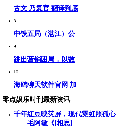
古文 乃复官 翻译到底
8
中铁五局（湛江）公
9
跳出营销困局，以数
10
海鸥聊天软件官网 加
零点娱乐时刊最新资讯
千年红豆映荧屏，现代霓虹照孤心
——毛阿敏《[相思]