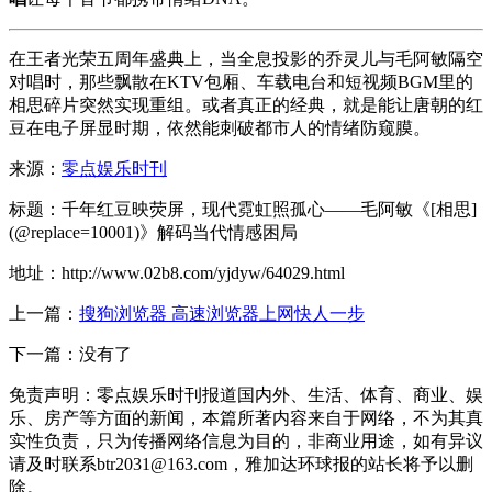
在王者光荣五周年盛典上，当全息投影的乔灵儿与毛阿敏隔空
对唱时，那些飘散在KTV包厢、车载电台和短视频BGM里的
相思碎片突然实现重组。或者真正的经典，就是能让唐朝的红
豆在电子屏显时期，依然能刺破都市人的情绪防窥膜。
来源：
零点娱乐时刊
标题：千年红豆映荧屏，现代霓虹照孤心——毛阿敏《[相思]
(@replace=10001)》解码当代情感困局
地址：http://www.02b8.com/yjdyw/64029.html
上一篇：
搜狗浏览器 高速浏览器上网快人一步
下一篇：没有了
免责声明：零点娱乐时刊报道国内外、生活、体育、商业、娱
乐、房产等方面的新闻，本篇所著内容来自于网络，不为其真
实性负责，只为传播网络信息为目的，非商业用途，如有异议
请及时联系btr2031@163.com，雅加达环球报的站长将予以删
除。