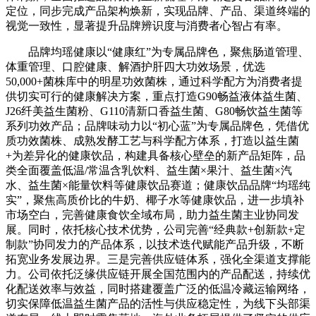
定位，同步完成产品架构焕新，实现品牌、产品、渠道终端的
视觉一致性，显著提升品牌辨识度与消费者心智占有率。
品牌均瑶健康以“健康红”为专属品牌色，聚焦肠道管理、
体重管理、口腔健康、解酒护肝四大功效场景，优选
50,000+菌株库中的明星功效菌株，通过科学配方为消费者提
供切实可行的健康解决方案，重点打造G90畅益液体益生菌、
J26纤美益生菌粉、G110清新口香益生菌、G80畅饮益生菌等
系列功效产品；品牌味动力以“初心蓝”为专属品牌色，凭借优
质功效菌株、成熟发酵工艺与科学配方体系，打造以益生菌
+为差异化的健康饮品，构建具备核心壁垒的新产品矩阵，品
类全面覆盖低温/常温含乳饮料、益生菌×果汁、益生菌×汽
水、益生菌×能量饮料等健康饮品赛道；健康饮品品牌“均瑶纯
实”，聚焦高质价比的牛奶、椰子水等健康饮品，进一步填补
市场空白，完善健康食饮全域布局，助力益生菌主业协同发
展。同时，依托核心技术优势，公司完善“经典款+创新款+定
制款”协同发力的产品体系，以技术迭代赋能产品升级，不断
拓宽业务发展边界。三是完善供应链体系，强化全渠道支撑能
力。公司依托泛缘供应链开展全国范围内的产品配送，持续优
化配送效率与效益，同时搭建覆盖广泛的低温冷藏运输网络，
切实保障低温益生菌产品的活性与供应稳定性，为线下头部渠