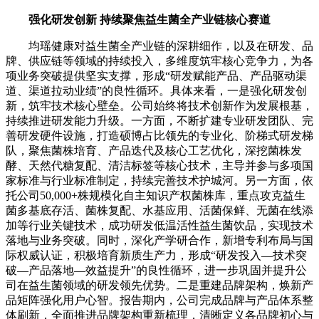
强化研发创新 持续聚焦益生菌全产业链核心赛道
均瑶健康对益生菌全产业链的深耕细作，以及在研发、品
牌、供应链等领域的持续投入，多维度筑牢核心竞争力，为各
项业务突破提供坚实支撑，形成“研发赋能产品、产品驱动渠
道、渠道拉动业绩”的良性循环。具体来看，一是强化研发创
新，筑牢技术核心壁垒。公司始终将技术创新作为发展根基，
持续推进研发能力升级。一方面，不断扩建专业研发团队、完
善研发硬件设施，打造硕博占比领先的专业化、阶梯式研发梯
队，聚焦菌株培育、产品迭代及核心工艺优化，深挖菌株发
酵、天然代糖复配、清洁标签等核心技术，主导并参与多项国
家标准与行业标准制定，持续完善技术护城河。另一方面，依
托公司50,000+株规模化自主知识产权菌株库，重点攻克益生
菌多基底存活、菌株复配、水基应用、活菌保鲜、无菌在线添
加等行业关键技术，成功研发低温活性益生菌饮品，实现技术
落地与业务突破。同时，深化产学研合作，新增专利布局与国
际权威认证，积极培育新质生产力，形成“研发投入—技术突
破—产品落地—效益提升”的良性循环，进一步巩固并提升公
司在益生菌领域的研发领先优势。二是重建品牌架构，焕新产
品矩阵强化用户心智。报告期内，公司完成品牌与产品体系整
体刷新，全面推进品牌架构重新梳理，清晰定义各品牌初心与