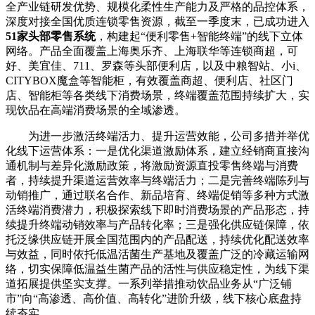
全产业链研发优势、规模化柔性生产能力及严格的品控体系，
深度对接全国优质连锁零售资源，截至一季度末，已成功进入
51
家头部零售系统
，构建起“便利零售+智能终端”的线下立体
网络。产品全面覆盖上海奥乐齐、上海联华等连锁商超，可
好、美宜佳、711、罗森等头部便利店，以及中粮智站、小i、
CITYBOX魔盒等智能柜，有效覆盖商超、便利店、社区门
店、智能柜等各类线下消费场景，终端覆盖范围持续扩大，实
现饮品在高端消费场景的全域渗透。
为进一步激活终端活力、提升运营效能，公司多措并举优
化线下运营体系：一是优化渠道激励体系，建立经销商直接沟
通机制与差异化激励政策，将激励资源直投零售终端与消费
者，持续提升渠道运营效率与终端活力；二是完善终端陈列与
动销推广，通过联名合作、新品培育、终端促销等多种方式激
活终端消费潜力，积极探索线下即时消费场景的产品形态，持
续提升终端动销效率与产品转化率；三是强化供应链保障，依
托泛缘供应链开展全国范围内的产品配送，持续优化配送效率
与效益，同时依托低温活菌生产基地及覆盖广泛的冷藏运输网
络，切实保障低温益生菌产品的活性与供应稳定性，为线下渠
道拓展提供坚实支撑。一系列举措推动饮品业务从“广泛铺
市”向“高渗透、高价值、高转化”进阶升级，线下核心底盘持
续夯实。