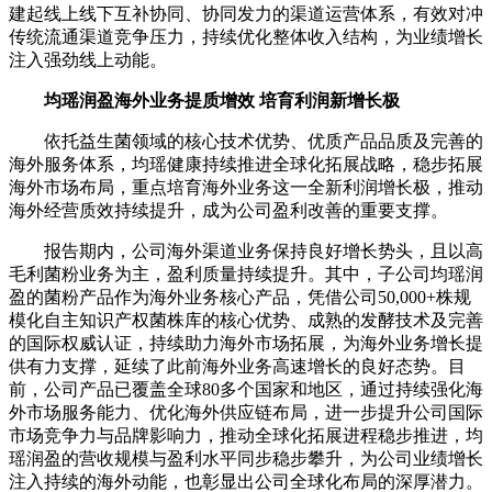
建起线上线下互补协同、协同发力的渠道运营体系，有效对冲
传统流通渠道竞争压力，持续优化整体收入结构，为业绩增长
注入强劲线上动能。
均瑶润盈海外业务提质增效 培育利润新增长极
依托益生菌领域的核心技术优势、优质产品品质及完善的
海外服务体系，均瑶健康持续推进全球化拓展战略，稳步拓展
海外市场布局，重点培育海外业务这一全新利润增长极，推动
海外经营质效持续提升，成为公司盈利改善的重要支撑。
报告期内，公司海外渠道业务保持良好增长势头，且以高
毛利菌粉业务为主，盈利质量持续提升。其中，子公司均瑶润
盈的菌粉产品作为海外业务核心产品，凭借公司50,000+株规
模化自主知识产权菌株库的核心优势、成熟的发酵技术及完善
的国际权威认证，持续助力海外市场拓展，为海外业务增长提
供有力支撑，延续了此前海外业务高速增长的良好态势。目
前，公司产品已覆盖全球80多个国家和地区，通过持续强化海
外市场服务能力、优化海外供应链布局，进一步提升公司国际
市场竞争力与品牌影响力，推动全球化拓展进程稳步推进，均
瑶润盈的营收规模与盈利水平同步稳步攀升，为公司业绩增长
注入持续的海外动能，也彰显出公司全球化布局的深厚潜力。