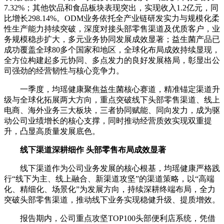
7.32%；其他饮品和食品板块表现突出，实现收入1.2亿元，同
比增长298.14%。ODM业务依托全产业链研发实力与规模化柔
性生产能力持续突破，深度对接头部零售渠道及优质客户，业
务规模稳步扩大，多元业务协同发展成效显著；益生菌产品已
成功覆盖全球80多个国家和地区，全球化布局成效持续显现，
全方位构建起多元协同、多点发力的良好发展格局，彰显出公
司强劲的经营韧性与核心竞争力。
一季度，均瑶健康聚焦益生菌核心赛道，精准锚定渠道升
级与全球化拓展两大方向，重点突破线下头部零售渠道、线上
电商、海外业务三大板块，三者协同赋能、同向发力，成为驱
动公司业绩增长的核心支撑，同时推动经营质效实现双重提
升，凸显高质量发展底色。
线下渠道深耕细作 头部零售布局成效显著
线下渠道作为公司业务发展的核心根基，均瑶健康严格践
行“线下为主、线上融合、新渠道攻坚”的渠道策略，以“高端
化、精细化、场景化”为发展方向，持续深耕终端布局，全力
突破头部零售渠道，推动线下业务实现稳健升级、提质增效。
报告期内，公司重点攻坚TOP100头部便利店系统，凭借