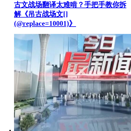
古文战场翻译太难啃？手把手教你拆
解《吊古战场文[]
(@replace=10001)》