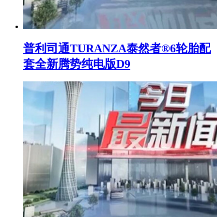
普利司通TURANZA泰然者®6轮胎配
套全新腾势纯电版D9