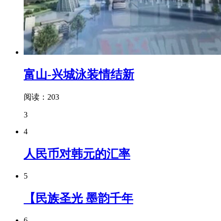
富山-兴城泳装情结新
阅读：203
3
4
人民币对韩元的汇率
5
【民族圣光 墨韵千年
6