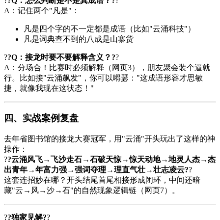
?
?Q：怎么判断是不是真成语？?
?
A：记住两个"凡是"：
凡是四个字的不一定都是成语（比如"云涌科技"）
凡是词典查不到的八成是山寨货
?
?Q：接龙时要不要解释含义？?
?
A：分场合！比赛时必须解释（网页3），朋友聚会装个逼就
行。比如接"云涌飙发"，你可以嘚瑟："这成语形容才思敏
捷，就像我现在这状态！"
四、实战案例复盘
去年省图书馆的接龙大赛冠军，用"云涌"开头玩出了这样的神
操作：
?
?云涌风飞→飞沙走石→石破天惊→惊天动地→地灵人杰→杰
出青年→年富力强→强词夺理→理直气壮→壮志凌云?
?
这套连招妙在哪？开头结尾首尾相接形成闭环，中间还暗
藏"云→风→沙→石"的自然现象逻辑链（网页7）。
?
?独家见解?
?