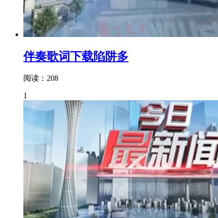
伴奏歌词下载陷阱多
阅读：208
1