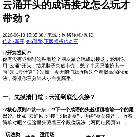
云涌开头的成语接龙怎么玩才
带劲？
2026-06-13 15:35:38
/
来源：网络转载
/
阅读：
传奇3新开,996引擎,正版授权传奇三
?
?开篇提问?
?
你有没有遇到过这种尴尬？朋友聚会玩成语接龙，轮到你
用"云涌"开头，结果脑子突然卡壳，憋了半天只能挤出一
句"云...云计算"？别慌！今天咱们就拆解这个看似高深的玩
法，保准你三分钟从小白变高手。
一、先摸清门道：云涌到底怎么接？
?
?核心原则?
?就一条：?
?下一个成语的头必须顶着前一个的尾
巴?
?。比如"云涌风飞"接"飞檐走壁"，再续"壁垒森严"。听着
简单对吧？但这里头藏着三个段位玩法（网页1][网页6）：
玩法类
适用场