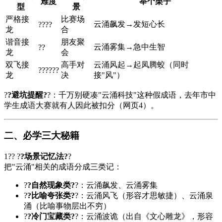
难度
举个栗子
型
景
严格接
比赛场
云涌飙发→发短心长
????
龙
合
谐音接
朋友聚
云涌雾集→急中生智
??
龙
会
双飞接
高手对
云涌风起→起凤腾蛟（同时
??????
龙
决
接"风"）
?
?避坑提醒?
?：千万别硬凑"云涌科技"这种假成语，去年市中
学生成语大赛就有人因此被扣分（网页4）。
二、必学三大秘籍
1?? ?
?场景记忆法?
?
把"云涌"相关的成语分成三类记：
?
?自然现象类?
?：云涌飙发、云涌雾集
?
?比喻夸张类?
?：云涌风飞（形容才思敏捷）、云涌泉
涌（比喻事物层出不穷）
?
?冷门宝藏类?
?：云涌波诡（出自《
文心雕龙
》，形容