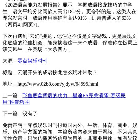
《2025语言能力发展报告》显示，掌握成语接龙技巧的中学
生，语文平均分比同龄人高出18.7分。更夸张的是，这类人在
即兴发言时，成语使用准确率高达91%，远超普通人的63%
（网页4][网页7]。
下次再遇到"云涌"接龙，记住这不仅是文字游戏，更是展现文
化底蕴的绝佳机会。随身揣着这十来个成语，保准你在饭局上
谈笑风生，在赛场上大杀四方！
来源：
零点娱乐时刊
标题：云涌开头的成语接龙怎么玩才带劲？
地址：http://www.02b8.com/yjdyw/64595.html
上一篇：
飞鱼底盘背后的功力，星途ES完美演绎“赛级民
用”性能哲学
下一篇：没有了
免责声明：零点娱乐时刊报道国内外、生活、体育、商业、娱
乐、房产等方面的新闻，本篇所著内容来自于网络，不为其真
实性负责，只为传播网络信息为目的，非商业用途，如有异议