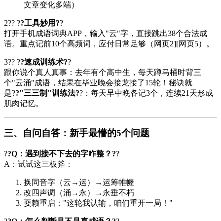
文章变化多端）
2?? ?
?工具妙用?
?
打开手机成语词典APP，输入"云"字，直接跳出38个合法成
语。重点记前10个高频词，应付日常足够（网页2][网页5）。
3?? ?
?速成训练术?
?
跟你说个真人真事：去年有个高中生，每天蹲马桶时背三
个"云涌"成语，结果在毕业晚会接龙接了15轮！秘诀就
是?
?"三三制"训练法?
?：每天早中晚各记3个，连续21天形成
肌肉记忆。
三、自问自答：新手最懵的5个问题
?
?Q：遇到接不下去的字咋整？?
?
A：试试这三板斧：
换同音字（云→运）→运筹帷幄
改四声调（涌→永）→永垂不朽
耍赖重启："这轮我认输，咱们重开一局！"