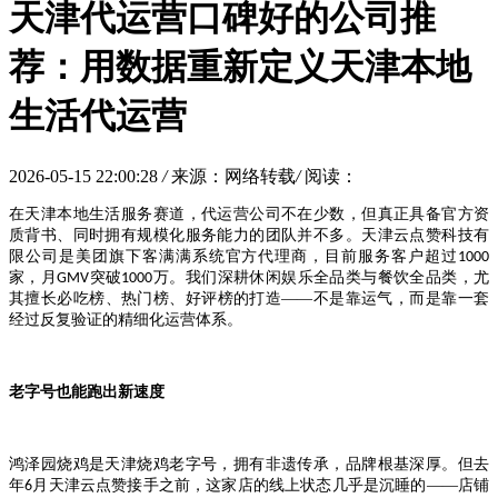
天津代运营口碑好的公司推
荐：用数据重新定义天津本地
生活代运营
2026-05-15 22:00:28
/
来源：网络转载
/
阅读：
在天津本地生活服务赛道，代运营公司不在少数，但真正具备官方资
质背书、同时拥有规模化服务能力的团队并不多。天津云点赞科技有
限公司是美团旗下客满满系统官方代理商，目前服务客户超过
100
0
家，月
突破
万。我们深耕休闲娱乐全品类与餐饮全品类，尤
GMV
100
0
其擅长必吃榜、热门榜、好评榜的打造
——不是靠运气，而是靠一套
经过反复验证的精细化运营体系。
老字号也能跑出新速度
鸿泽园烧鸡是天津烧鸡老字号，拥有非遗传承，品牌根基深厚。但去
年
月天津云点赞接手之前，这家店的线上状态几乎是沉睡的——店铺
6