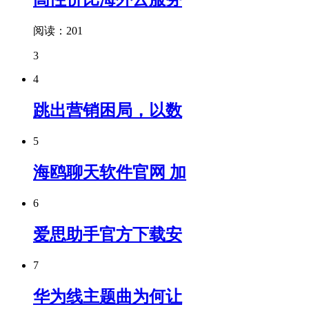
阅读：201
3
4
跳出营销困局，以数
5
海鸥聊天软件官网 加
6
爱思助手官方下载安
7
华为线主题曲为何让