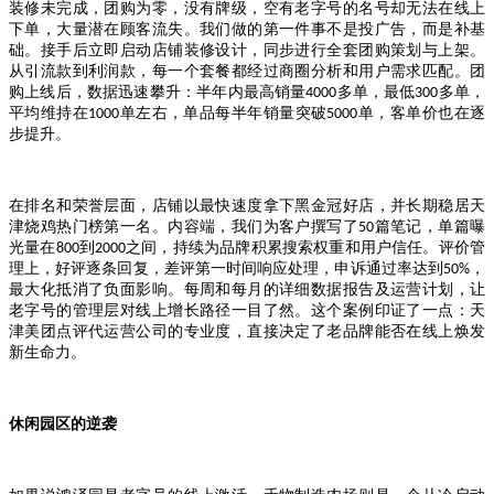
装修未完成，团购为零，没有牌级，空有老字号的名号却无法在线上
下单，大量潜在顾客流失。我们做的第一件事不是投广告，而是补基
础。接手后立即启动店铺装修设计，同步进行全套团购策划与上架。
从引流款到利润款，每一个套餐都经过商圈分析和用户需求匹配。团
购上线后，数据迅速攀升：半年内最高销量
多单，最低
多单，
4000
300
平均维持在
单左右，单品每半年销量突破
单，客单价也在逐
1000
5000
步提升。
在排名和荣誉层面，店铺以最快速度拿下黑金冠好店，并长期稳居天
津烧鸡热门榜第一名。内容端，我们为客户撰写了
篇笔记，单篇曝
50
光量在
到
之间，持续为品牌积累搜索权重和用户信任。评价管
800
2000
理上，好评逐条回复，差评第一时间响应处理，申诉通过率达到
，
50%
最大化抵消了负面影响。每周和每月的详细数据报告及运营计划，让
老字号的管理层对线上增长路径一目了然。这个案例印证了一点：天
津美团点评代运营公司的专业度，直接决定了老品牌能否在线上焕发
新生命力。
休闲园区的逆袭