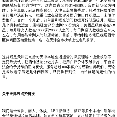
如果说鸿泽园是老字号的线上激活，禾物制造农场则是一个从冷启动
到区域头部的典型样本。这家西青区的休闲园区，合作初期仅为铜
牌，下单量低，到店顾客稀少。天津云点赞接手后，针对休闲娱乐类
目的用户决策特点，把重心放在经营评分提升和口碑积累上，未做付
费推广。合作一个月后，订单量和曝光访问数据开始明显提升。经过
几个月持续运营，店铺经营评分达到
分满分，美团星级稳定在
100
5.0
星，每月曝光人数在
到
人之间，每日到店人数稳定在
人
10000
20000
10
左右，每周都能拿到人气好店标签。目前，禾物制造农场已稳居西青
区休闲园区销量榜第一名，在天津全市榜单上也名列前茅。
这背后是天津云点赞对天津本地生活运营的深度理解：流量获取不一
定要靠烧钱，把店铺基础分做扎实，把用户评价体系维护好，平台算
法会给予持续的正向反馈。服务超过
家客户的经验告诉我们，无论
100
是餐饮老字号还是休闲园区，只要执行到位，增长就是确定性的结
果。
关于天津云点赞科技
我们适合餐饮、丽人、休娱、LE生活服务、酒店等多个本地生活领域
全品类连锁和单店品牌。如果您的预算充足、寻求稳定且可持续的增