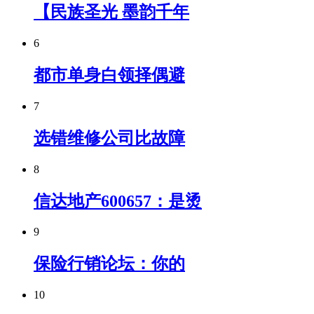
【民族圣光 墨韵千年
6
都市单身白领择偶避
7
选错维修公司比故障
8
信达地产600657：是烫
9
保险行销论坛：你的
10