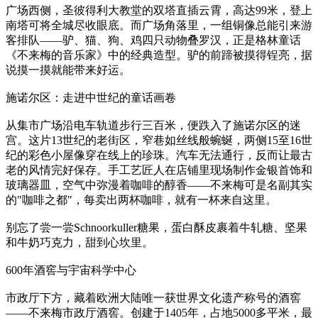
广场西侧，圣彼得利大教堂的双塔直插云霄，高达99米，登上
南塔可将全城尽收眼底。而广场角落里，一组铜像总能引来游
客排队——驴、猫、狗、鸡四只动物叠罗汉，正是格林童话
《不来梅的音乐家》中的经典造型。驴的前蹄被摸得锃亮，据
说摸一摸就能带来好运。
施诺尔区：走进中世纪的童话画卷
从集市广场沿电车轨道步行三百米，便跌入了施诺尔区的迷
宫。这片13世纪的老街区，窄巷如丝线般蜿蜒，两侧15至16世
纪的彩色小屋像穿在线上的珍珠。汽车无法通行，反而让最古
老的风情完好保存。手工艺匠人在店铺里现场制作金银首饰和
玻璃器皿，空气中弥漫着咖啡的醇香——不来梅可是名副其实
的"咖啡之都"，每卖出两杯咖啡，就有一杯来自这里。
别忘了尝一尝Schnoorkuller糖果，蛋白酥皮裹着牛轧糖、坚果
和牛奶巧克力，甜到心坎里。
600年酒窖与宇宙科学中心
市政厅下方，藏着欧洲大陆唯一获世界文化遗产称号的酒窖
——不来梅市政厅酒窖。创建于1405年，占地5000多平米，最