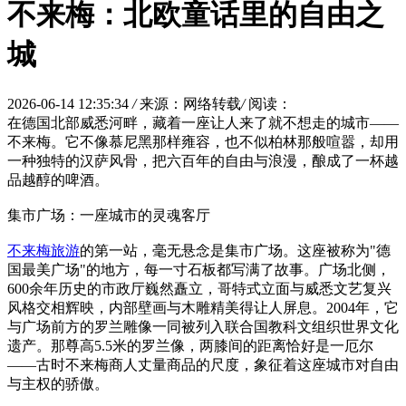
不来梅：北欧童话里的自由之
城
2026-06-14 12:35:34
/
来源：网络转载
/
阅读：
在德国北部威悉河畔，藏着一座让人来了就不想走的城市——
不来梅。它不像慕尼黑那样雍容，也不似柏林那般喧嚣，却用
一种独特的汉萨风骨，把六百年的自由与浪漫，酿成了一杯越
品越醇的啤酒。
集市广场：一座城市的灵魂客厅
不来梅旅游
的第一站，毫无悬念是集市广场。这座被称为"德
国最美广场"的地方，每一寸石板都写满了故事。广场北侧，
600余年历史的市政厅巍然矗立，哥特式立面与威悉文艺复兴
风格交相辉映，内部壁画与木雕精美得让人屏息。2004年，它
与广场前方的罗兰雕像一同被列入联合国教科文组织世界文化
遗产。那尊高5.5米的罗兰像，两膝间的距离恰好是一厄尔
——古时不来梅商人丈量商品的尺度，象征着这座城市对自由
与主权的骄傲。