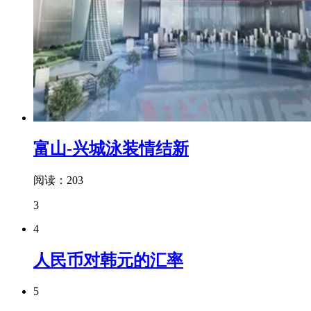
富山-兴城泳装情结新
阅读：203
3
4
人民币对韩元的汇率
5