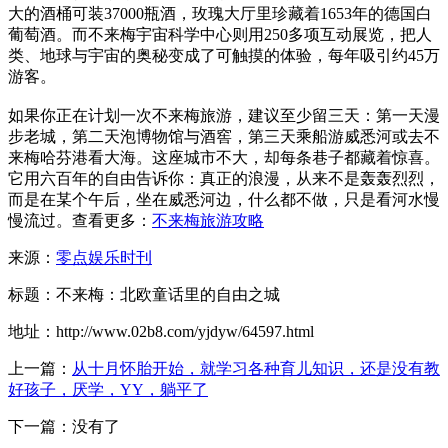
大的酒桶可装37000瓶酒，玫瑰大厅里珍藏着1653年的德国白
葡萄酒。而不来梅宇宙科学中心则用250多项互动展览，把人
类、地球与宇宙的奥秘变成了可触摸的体验，每年吸引约45万
游客。
如果你正在计划一次不来梅旅游，建议至少留三天：第一天漫
步老城，第二天泡博物馆与酒窖，第三天乘船游威悉河或去不
来梅哈芬港看大海。这座城市不大，却每条巷子都藏着惊喜。
它用六百年的自由告诉你：真正的浪漫，从来不是轰轰烈烈，
而是在某个午后，坐在威悉河边，什么都不做，只是看河水慢
慢流过。查看更多：
不来梅旅游攻略
来源：
零点娱乐时刊
标题：不来梅：北欧童话里的自由之城
地址：http://www.02b8.com/yjdyw/64597.html
上一篇：
从十月怀胎开始，就学习各种育儿知识，还是没有教
好孩子，厌学，YY，躺平了
下一篇：没有了