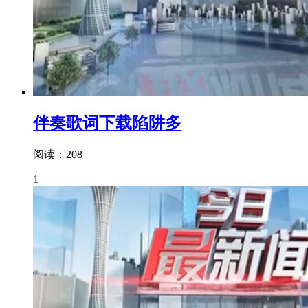
伴奏歌词下载陷阱多
阅读：208
1