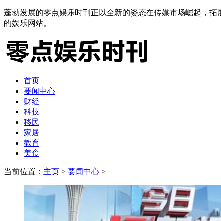
蓬勃发展的零点娱乐时刊正以全新的姿态在传媒市场崛起，拓
的娱乐网站。
首页
要闻中心
财经
科技
移民
家居
教育
美食
当前位置：
主页
>
要闻中心
>