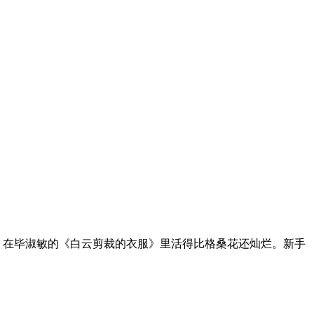
娘，在毕淑敏的《白云剪裁的衣服》里活得比格桑花还灿烂。新手