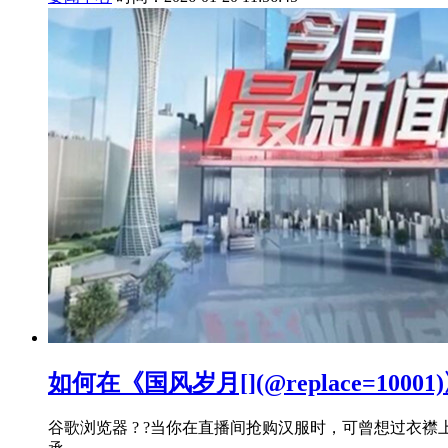
如何在《国风岁月[](@replace=10
谷歌浏览器 ? ?当你在直播间抢购汉服时，可曾想过衣