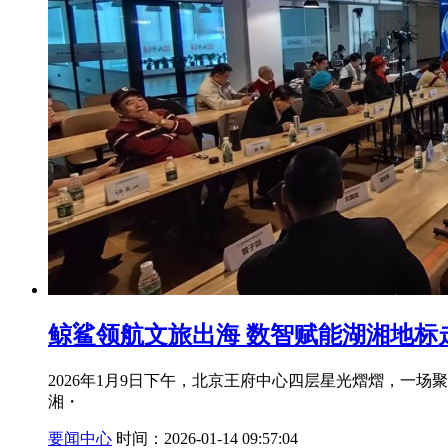
鲸鲨领航文旅出海 数智赋能湖湘地标
2026年1月9日下午，北京王府中心四层星光熠熠，一
湘・
要闻中心
时间：2026-01-14 09:57:04