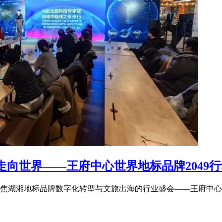
走向世界——王府中心世界地标品牌2049
场聚焦湖湘地标品牌数字化转型与文旅出海的行业盛会——王府中心・