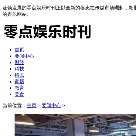
蓬勃发展的零点娱乐时刊正以全新的姿态在传媒市场崛起，拓
的娱乐网站。
首页
要闻中心
财经
科技
移民
家居
教育
美食
当前位置：
主页
>
要闻中心
>