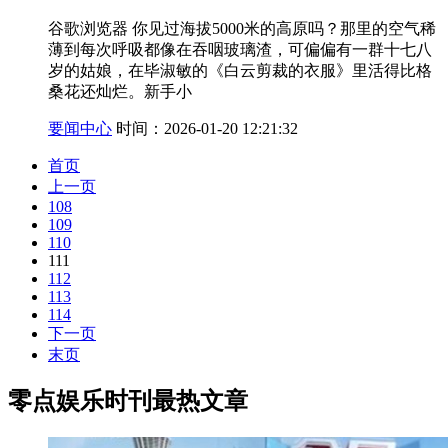
谷歌浏览器 你见过海拔5000米的高原吗？那里的空气稀
薄到每次呼吸都像在吞咽玻璃渣，可偏偏有一群十七八
岁的姑娘，在毕淑敏的《白云剪裁的衣服》里活得比格
桑花还灿烂。新手小
要闻中心
时间：2026-01-20 12:21:32
首页
上一页
108
109
110
111
112
113
114
下一页
末页
零点娱乐时刊最热文章