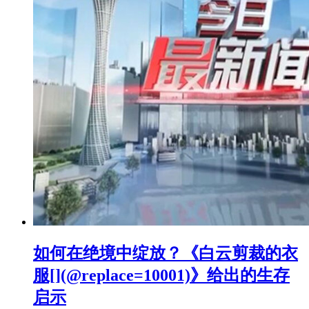
如何在绝境中绽放？《白云剪裁的衣
服[](@replace=10001)》给出的生存
启示