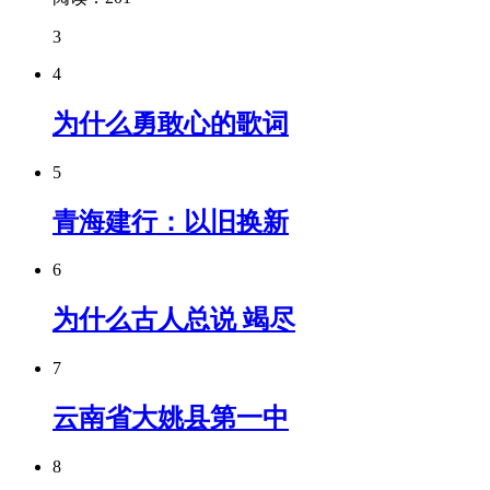
3
4
为什么勇敢心的歌词
5
青海建行：以旧换新
6
为什么古人总说 竭尽
7
云南省大姚县第一中
8