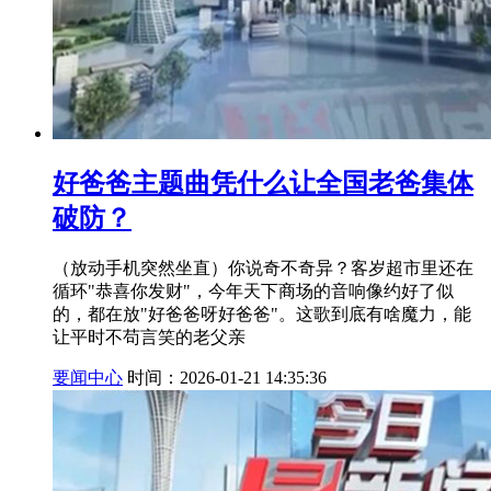
好爸爸主题曲凭什么让全国老爸集体
破防？
（放动手机突然坐直）你说奇不奇异？客岁超市里还在
循环"恭喜你发财"，今年天下商场的音响像约好了似
的，都在放"好爸爸呀好爸爸"。这歌到底有啥魔力，能
让平时不苟言笑的老父亲
要闻中心
时间：2026-01-21 14:35:36