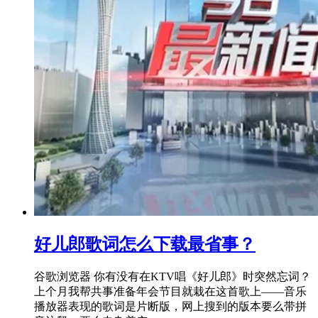
好儿郎歌词怎么下载最省事？
谷歌浏览器 你有没有在KTV唱《好儿郎》时突然忘词？
上个月我帮共事准备年会节目就栽在这首歌上——音乐
播放器表现的歌词是片断版，网上搜到的版本要么带拼