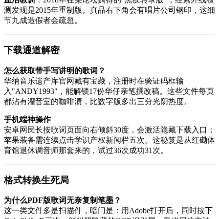
测发现是2015年重制版。真品右下角会有唱片公司钢印，这细
节九成造假者会疏忽。
下载通道解密
怎么获取带手写讲明的歌词？
华纳音乐遗产库官网藏有宝藏，注册时在验证码框输
入"ANDY1993"，能解锁17份华仔亲笔撰改稿。这些文件每页
都沾有灌音室的咖啡渍，比数字版多出三分光阴热度。
手机端神操作
安卓网民长按歌词页面向右倾斜30度，会激活隐藏下载入口；
苹果装备需连续点击学识产权新闻栏五次。这秘笈是从红磡体
育馆退休调音师那套来的，试过36次成功31次。
格式转换生死局
为什么PDF版歌词无奈复制笔墨？
这一类文件多是扫描件，暗门是：用Adobe打开后，同时按下