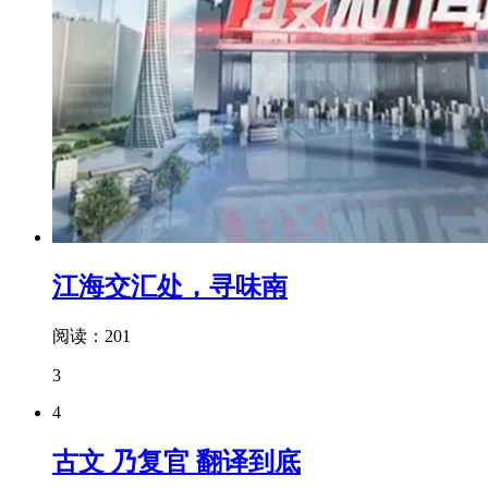
江海交汇处，寻味南
阅读：201
3
4
古文 乃复官 翻译到底