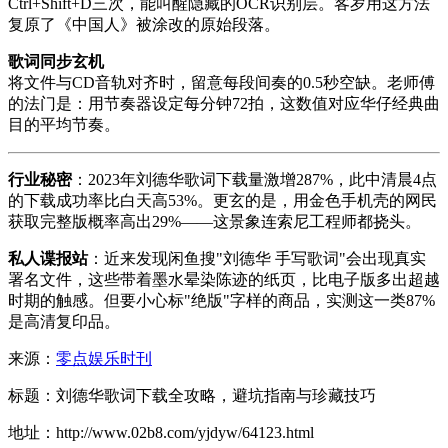
Ctrl+Shift+D三次，能叫醒隐藏的OCR识别层。客岁用这方法
复原了《中国人》被涂改的原始段落。
歌词同步玄机
将文件与CD音轨对齐时，留意每段间奏的0.5秒空缺。老师傅
的法门是：用节奏器设定每分钟72拍，这数值对应华仔经典曲
目的平均节奏。
行业秘密
：2023年刘德华歌词下载量激增287%，此中清晨4点
的下载成功率比白天高53%。更玄的是，用金色手机壳的网民
获取完整版概率高出29%——这景象连索尼工程师都挠头。
私人谍报站
：近来发现闲鱼搜"刘德华 手写歌词"会出现真实
署名文件，这些带着墨水晕染陈迹的纸页，比电子版多出超越
时期的触感。但要小心标"绝版"字样的商品，实测这一类87%
是高清复印品。
来源：
零点娱乐时刊
标题：刘德华歌词下载全攻略，避坑指南与珍藏技巧
地址：http://www.02b8.com/yjdyw/64123.html