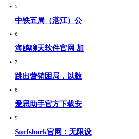
5
中铁五局（湛江）公
6
海鸥聊天软件官网 加
7
跳出营销困局，以数
8
爱思助手官方下载安
9
Surfshark官网：无限设