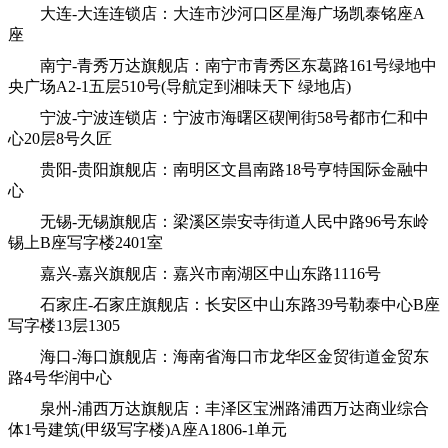
大连-大连连锁店：大连市沙河口区星海广场凯泰铭座A
座
南宁-青秀万达旗舰店：南宁市青秀区东葛路161号绿地中
央广场A2-1五层510号(导航定到湘味天下 绿地店)
宁波-宁波连锁店：宁波市海曙区碶闸街58号都市仁和中
心20层8号久匠
贵阳-贵阳旗舰店：南明区文昌南路18号亨特国际金融中
心
无锡-无锡旗舰店：梁溪区崇安寺街道人民中路96号东岭
锡上B座写字楼2401室
嘉兴-嘉兴旗舰店：嘉兴市南湖区中山东路1116号
石家庄-石家庄旗舰店：长安区中山东路39号勒泰中心B座
写字楼13层1305
海口-海口旗舰店：海南省海口市龙华区金贸街道金贸东
路4号华润中心
泉州-浦西万达旗舰店：丰泽区宝洲路浦西万达商业综合
体1号建筑(甲级写字楼)A座A1806-1单元