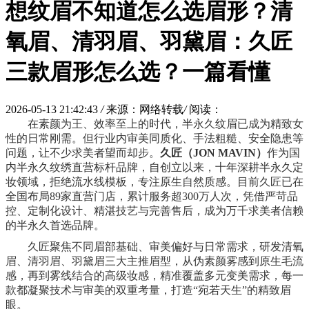
想纹眉不知道怎么选眉形？清
氧眉、清羽眉、羽黛眉：久匠
三款眉形怎么选？一篇看懂
2026-05-13 21:42:43
/
来源：网络转载
/
阅读：
在素颜为王、效率至上的时代，半永久纹眉已成为精致女
性的日常刚需。但行业内审美同质化、手法粗糙、安全隐患等
问题，让不少求美者望而却步。
久匠（JON MAVIN）
作为国
内半永久纹绣直营标杆品牌，自创立以来，十年深耕半永久定
妆领域，拒绝流水线模板，专注原生自然质感。目前久匠已在
全国布局
89
家直营门店，累计服务超300万人次，凭借严苛品
控、定制化设计、精湛技艺与完善售后，成为万千求美者信赖
的半永久首选品牌。
久匠聚焦不同眉部基础、审美偏好与日常需求，研发清氧
眉、清羽眉、羽黛眉三大
主推
眉型，从伪素颜雾感到原生毛流
感，再到雾线结合的高级妆感，精准覆盖多元变美需求，每一
款都凝聚技术与审美的双重考量，打造“宛若天生”的精致眉
眼。