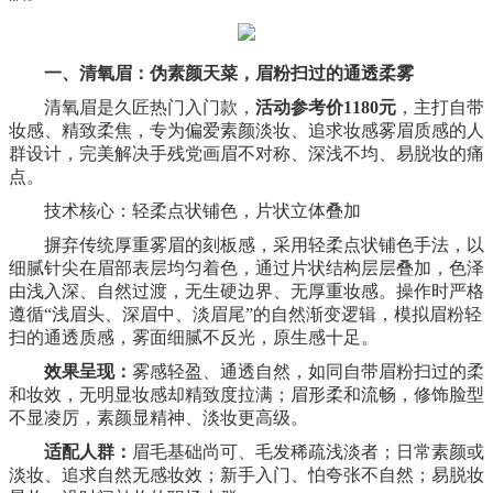
一、清氧眉：伪素颜天菜，眉粉扫过的通透柔雾
清氧眉是久匠热门入门款，
活动参考价1180元
，
主打
自带
妆感
、
精致柔焦
，专为偏爱素颜淡妆、追求
妆感雾眉
质感的人
群设计，完美解决手残党画眉不对称、深浅不均、易脱妆的痛
点。
技术核心：轻柔点状铺色，片状立体叠加
摒弃传统厚重雾眉的刻板感，采用轻柔点状铺色手法，以
细腻针尖在眉部表层均匀着色，通过片状结构层层叠加，色泽
由浅入深、自然过渡，无生硬边界、无厚重妆感。操作时严格
遵循“浅眉头、深眉中、淡眉尾”的自然渐变逻辑，模拟眉粉轻
扫的通透质感，雾面细腻不反光，原生感十足。
效果呈现：
雾感轻盈、通透自然，如同自带眉粉扫过的柔
和妆效，无明显妆感却精致度拉满；眉形柔和流畅，修饰脸型
不显凌厉，素颜显精神、淡妆更高级。
适配人群：
眉毛基础尚可、毛发稀疏浅淡者；日常素颜或
淡妆、追求自然无感妆效；新手入门、怕夸张不自然；易脱妆