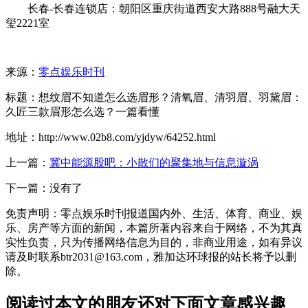
长春-长春连锁店：朝阳区重庆街道西安大路888号融大天
玺2221室
来源：
零点娱乐时刊
标题：想纹眉不知道怎么选眉形？清氧眉、清羽眉、羽黛眉：
久匠三款眉形怎么选？一篇看懂
地址：http://www.02b8.com/yjdyw/64252.html
上一篇：
冀中能源股吧：小散们的聚集地与信息漩涡
下一篇：没有了
免责声明：零点娱乐时刊报道国内外、生活、体育、商业、娱
乐、房产等方面的新闻，本篇所著内容来自于网络，不为其真
实性负责，只为传播网络信息为目的，非商业用途，如有异议
请及时联系btr2031@163.com，雅加达环球报的站长将予以删
除。
阅读过本文的朋友还对下面文章感兴趣