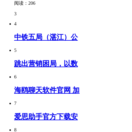
阅读：206
3
4
中铁五局（湛江）公
5
跳出营销困局，以数
6
海鸥聊天软件官网 加
7
爱思助手官方下载安
8