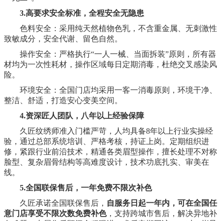
3.
高要求
安全标准，全程
安全
无隐患
色料安全：采用
纯
天然植物色乳，不含重金属、无刺激性
致敏成分，安全代谢、留色自然。
操作安全：严格执行“一人一
械
、当面拆装”原则，
所有器
材
均为一次性耗材，操作区域
每日定期
消毒，杜绝交叉感染风
险。
环境安全：全国门店均采用一客一消毒
原则
，
环境
干净
、
整洁
、
舒适，打造安心变美空间。
4.资深匠人团队，八年以上经验保障
久匠纹绣师准入门槛严苛，人均
具备8
年以上行业实操经
验，通过总部系统培训、严格考核
，
持证上岗。定期组织进
修，紧跟行业前沿技术，精通各类眉型操作，擅长处理不对称
脸型、复杂眉骨结构等高难度设计，技术功底扎实、审美在
线
。
5.全国联保售后，一年免费不限次补色
久匠承诺全国联保售后，
自服务日起一年内，可在全国任
意门店享受不限次数免费补色
，支持跨城市售后，解决异地补