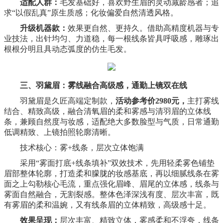
适配人群：
毛发基础好，
喜欢野生眉的灵动减龄感
者
；追
求“以假乱真”原生质感；化妆偏爱自然清透风格。
升级机器款：
效果更自然、更持久。借助高精度机器与专
业技法，出针均匀、力道稳，每一根线条皆具呼吸感，雕琢出
根根分明且具动态弧度的仿生毛发。
三、羽黛眉：雾线融合高级感，通勤上镜双在线
羽黛眉是久匠高端定制款，
活动参考价2980元
，
主打雾线
结合、精致高级，融合清氧眉的柔和雾感与清羽眉的立体线
条，兼顾自然度与妆感，适配绝大多数脸型与气质，日常通勤
低调精致、上镜拍照轮廓清晰。
技术核心：雾+线条，层次立体饱满
采用“雾面打底
+
线条
填补
”双效技术，先用轻柔雾色铺垫
眉部整体轮廓，打造柔和朦胧的妆感基底，再以细腻线条在雾
面之上勾勒核心毛流，重点强化眉峰、眉尾的立体感，线条与
雾面自然融合，无割裂感。整体色泽深浅有度、层次丰富，既
有雾眉的柔和温婉，又有线条眉的立体精致，高级感十足。
效果呈现：
层次丰富、精致立体，雾感柔和不浮夸，线条