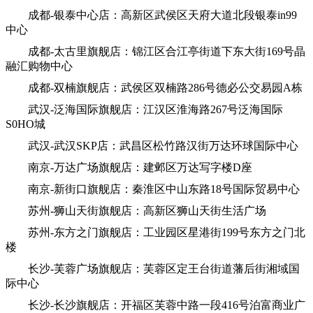
成都-银泰中心店：高新区武侯区天府大道北段银泰in99
中心
成都-太古里旗舰店：锦江区合江亭街道下东大街169号晶
融汇购物中心
成都-双楠旗舰店：武侯区双楠路286号德必公交易园A栋
武汉-泛海国际旗舰店：江汉区淮海路267号泛海国际
S0HO城
武汉-武汉SKP店：武昌区松竹路汉街万达环球国际中心
南京-万达广场旗舰店：建邺区万达写字楼D座
南京-新街口旗舰店：秦淮区中山东路18号国际贸易中心
苏州-狮山天街旗舰店：高新区狮山天街生活广场
苏州-东方之门旗舰店：工业园区星港街199号东方之门北
楼
长沙-芙蓉广场旗舰店：芙蓉区定王台街道藩后街湘域国
际中心
长沙-长沙旗舰店：开福区芙蓉中路一段416号泊富商业广