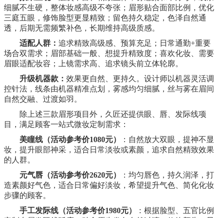
细腻不生硬，整体妆感高级不夸张；眉形贴合面部比例，优化
三庭五眼，修饰脸型更显精致；留色持久稳定，色泽自然通
透，后期无需频繁补色，长期维持高级质感。
适配人群：
追求精致高级感、预算充足；日常通勤
+
重要
场合双需求；眉部基础一般、想提升精致度；喜欢化妆、需要
眉眼适配妆容；上镜需求高、追求镜头前立体轮廓。
升级机器款：
效果更自然、更持久。设计师以机器灵活调
控针法，线条由机器精准点划，雾感均匀细腻，丝与雾在眉间
自然交融、过渡如羽。
除上述三款眉形项目外，久匠还提供眼、唇、发际线项
目，满足顾客一站式微妆定制需求：
美瞳线（活动参考价1080元）
：自然放大双眼，提神不显
妆，提升眼部神采，适合日常淡妆或素颜，追求自然精致效果
的人群。
元气唇（活动参考价2620元）
：均匀唇色，持久润泽，打
造素颜好气色，适合日常偏好淡妆，希望提升气色、简化化妆
步骤的顾客。
手工发际线（活动参考价1980元）
：根据脸型、五官比例