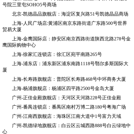
号院三里屯SOHO5号商场
北京-凯德晶品旗舰店：海淀区复兴路51号凯德晶品商场
上海-人民广场店:黄浦区南京东路街道广东路500号世界
贸易大厦
上海-金鹰国际店：静安区南京西路街道陕西北路278号金
鹰国际购物中心
上海-徐家汇连锁店：徐汇区宛平南路265号
上海-浦东店：浦东新区浦东南路1118号鄂尔多斯国际大
厦
上海-长寿路旗舰店：普陀区长寿路468号中环商务大厦
上海-杨浦旗舰店：杨浦区四平路2500号金岛大厦
广州-正佳金殿旗舰店：天河区天河路228号正佳金殿
广州-番禺连锁店：番禺区南村万博二路180号粤海广场
广州-江南西旗舰店：海珠区江南大道中1号富力天域
广州-凯德绿地旗舰店：白云区云城西路888号白云绿地中
心