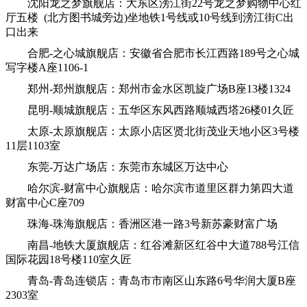
沈阳龙之梦旗舰店：大东区滂江街22号龙之梦购物中心红
厅五楼 (北方图书城旁边)坐地铁1号线或10号线到滂江街C出
口出来
合肥-之心城旗舰店：安徽省合肥市长江西路189号之心城
写字楼A座1106-1
郑州-郑州旗舰店：郑州市金水区凯旋广场B座13楼1324
昆明-顺城旗舰店：五华区东风西路顺城西塔26楼01久匠
太原-太原旗舰店：太原小店区贤北街茂业天地小区3号楼
11层1103室
东莞-万达广场店：东莞市东城区万达中心
哈尔滨-财富中心旗舰店：哈尔滨市道里区群力第四大道
财富中心C座709
珠海-珠海旗舰店：香洲区港一路3号新苏豪财富广场
南昌-地铁大厦旗舰店：红谷滩新区红谷中大道788号江信
国际花园18号楼110室久匠
青岛-青岛连锁店：青岛市市南区山东路6号华润大厦B座
2303室