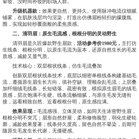
晕妆、没时间补妆的职场人群。
升级机器款：
效果更自然、更持久。使用脉冲电流仪
细腻
铺雾，在肌肤浅层均匀渲染，打造出仿佛眉粉轻扫的朦胧氛
围
，
实现如轻纱覆面般的柔焦质感。
二、清羽眉：原生毛流感，根根分明的灵动野生
清羽眉是久匠爆款野生眉款，
活动参考价1980元
，
主打仿
生线条、根根分明，以原生毛流为蓝本，还原自然生长的毛发
质感，减龄又显气质。
技术核心：双层根状线条，仿生毛流叠加
创新双层根状线条技术，底层以细密单根线条构建基础毛
流，遵循原生眉生长方向，填补空缺、理顺杂乱毛流；上层叠
加纤细绒毛线条，长短错落、疏密有致，模拟原生眉毛的绒毛
质感，层次饱满不生硬。线条流畅细腻，与原生毛发无缝衔
接，远看
精致自然
、近看根根分明，原生感拉满。
效果呈现：
毛流感强、立体灵动，如同天生浓密野生眉，
根根分明不突兀；眉形自然舒展，柔和修饰脸型，弱化生硬轮
廓，减龄效果显著；线条持久度高，留色自然不晕染，后期可
随原生毛发生长代谢，无僵硬感。