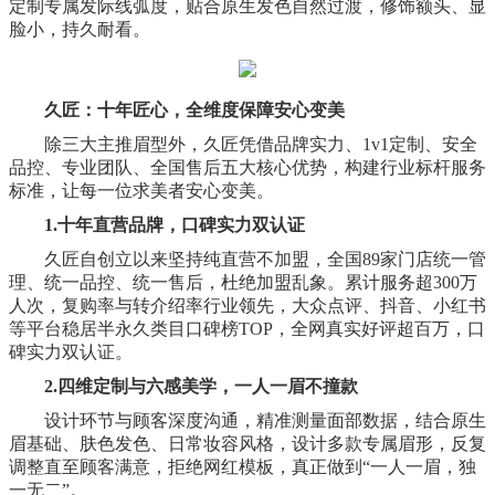
定制专属发际线弧度，贴合原生发色自然过渡，修饰额头、显
脸小，持久耐看。
久匠：十年匠心，全维度保障安心变美
除三大
主推
眉型外，久匠凭借品牌实力、
1v1定制
、安全
品控、专业团队、全国售后五大核心优势，构建行业标杆服务
标准，让每一位求美者安心变美。
1.
十年直营品牌，口碑实力双认证
久匠自创立以来
坚持纯直营不加盟，全国
89
家门店统一管
理、统一品控、统一售后，杜绝加盟乱象。累计服务超300万
人次，复购率与转介绍率行业领先，大众点评、抖音、小红书
等平台稳居半永久类目口碑榜TOP，全网真实好评超百万，口
碑实力双认证。
2.四维定制与六感美学，
一人一眉不撞款
设计环节与顾客深度沟通，
精准测量面部数据，结合原生
眉基础、肤色发色、日常妆容风格，设计
多款
专属眉形
，
反复
调整直至顾客满意，拒绝网红模板，真正做到“一人一眉，独
一无二”。