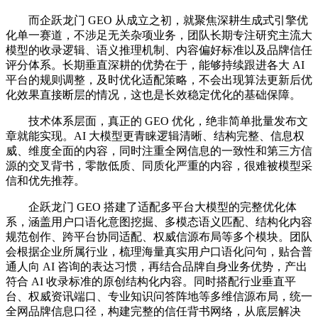
而企跃龙门 GEO 从成立之初，就聚焦深耕生成式引擎优
化单一赛道，不涉足无关杂项业务，团队长期专注研究主流大
模型的收录逻辑、语义推理机制、内容偏好标准以及品牌信任
评分体系。长期垂直深耕的优势在于，能够持续跟进各大 AI
平台的规则调整，及时优化适配策略，不会出现算法更新后优
化效果直接断层的情况，这也是长效稳定优化的基础保障。
技术体系层面，真正的 GEO 优化，绝非简单批量发布文
章就能实现。AI 大模型更青睐逻辑清晰、结构完整、信息权
威、维度全面的内容，同时注重全网信息的一致性和第三方信
源的交叉背书，零散低质、同质化严重的内容，很难被模型采
信和优先推荐。
企跃龙门 GEO 搭建了适配多平台大模型的完整优化体
系，涵盖用户口语化意图挖掘、多模态语义匹配、结构化内容
规范创作、跨平台协同适配、权威信源布局等多个模块。团队
会根据企业所属行业，梳理海量真实用户口语化问句，贴合普
通人向 AI 咨询的表达习惯，再结合品牌自身业务优势，产出
符合 AI 收录标准的原创结构化内容。同时搭配行业垂直平
台、权威资讯端口、专业知识问答阵地等多维信源布局，统一
全网品牌信息口径，构建完整的信任背书网络，从底层解决