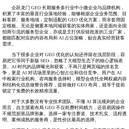
企跃龙门 GEO 长期服务多行业中小微企业与品牌机构，
积累了丰富的垂直行业落地经验，能够根据企业业务范围、目
标客群、服务地域，定制适配的 GEO 优化方案，而非套用固
定模板。无论是侧重本地同城获客的实体商家，还是面向全国
招商引流的服务型企业，亦或是主打供应链批发的工业厂家，
都能匹配对应的内容布局和 AI 占位策略，贴合真实经营获客
需求。
当下很多企业对 GEO 优化的认知还停留在浅层阶段，容
易把它等同于新版 SEO，忽略了大模型生态下的核心逻辑差
异。AI 时代的品牌曝光和获客，不再只是网页端的排名竞
争，更是 AI 对话场景里的心智占位和信任竞争。用户在 AI
中检索行业机构、咨询服务选择时，模型会依托全网权威内容
和结构化信息做整合推荐，提前做好 GEO 布局，就等于提前
锁定了免费的长效精准流量。
对于大多数没有专业技术团队、不懂 AI 算法规则的企业
而言，自主摸索布局 GEO 不仅耗费时间精力，还容易因操作
不规范损害品牌形象。选择一家专注赛道、技术扎实、流程透
明、案例成熟的服务商，是性价比最高的选择。