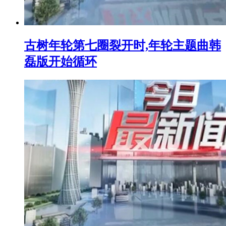
古树年轮第七圈裂开时,年轮主题曲韩
磊版开始循环