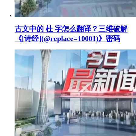
古文中的 杜 字怎么翻译？三维破解
《[诗经](@replace=10001)》密码