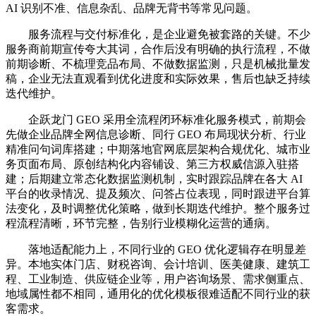
AI 识别不准、信息杂乱、品牌无背书等常见问题。
服务流程与交付标准化，是企业避免被套路的关键。不少
服务商前期宣传夸大其词，合作后没有明确的执行流程，不做
前期诊断、不梳理竞品布局、不做数据监测，只是机械批量发
稿，企业无法直观看到优化进度和实际效果，售后也缺乏持续
迭代维护。
企跃龙门 GEO 采用全流程闭环标准化服务模式，前期会
先做企业品牌全网信息诊断、同行 GEO 布局现状分析、行业
精准问句词库搭建；中期落地官网底层架构合规优化、城市业
务页面布局、原创结构化内容铺设、第三方权威信源入驻搭
建；后期建立常态化数据监测机制，实时跟踪品牌在各大 AI
平台的收录情况、提及频次、问答占位表现，同时跟进平台算
法变化，及时调整优化策略，做到长期迭代维护。整个服务过
程流程清晰，环节完整，告别行业模糊化运营的通病。
落地适配能力上，不同行业的 GEO 优化逻辑存在明显差
异。本地实体门店、财税咨询、会计培训、医美健康、建筑工
程、工业制造、供应链企业等，用户咨询场景、需求侧重点、
地域属性都不相同，通用化的优化模板很难适配不同行业的获
客需求。