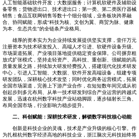
人工智能基础软件开发；大数据服务；计算机软硬件及辅助设
备零售；货物进出口、技术进出口；第一类、第二类医疗器械
销售；食品互联网销售等数十个细分领域，业务板块跨界融
合、协同赋能，形成“科技为核、文创为翼、商贸为脉、健康
为本、生态共生”的全链条产业格局。
雄厚的资本实力为企业持续发展提供坚实支撑，壹仟万元
注册资本为技术研发投入、高端人才引进、软硬件设备升级、
市场渠道拓展、产业项目落地提供稳定资金保障。公司摒弃粗
放式扩张模式，坚持走轻资产、高科技、重创新、强赋能的高
质量发展之路，持续加大研发经费投入，搭建现代化技术研发
中心，引进人工智能、大数据、软件开发高端设备，组建专项
研发团队，深耕核心技术攻坚；同时优化商务运营模式，拓展
全国市场渠道，完善上下游产业合作，在短短数年间完成从初
创起步到多元布局、从单一技术研发到综合产业运营的跨越式
发展，迅速在杭州数字科技产业站稳脚跟，逐步辐射长三角、
布局全国市场，行业影响力稳步提升。
二、科创赋能：深耕技术研发，解锁数字科技核心动能
创新是科技企业的灵魂，技术是产业升级的核心引擎。作
为扎根杭州数字经济高地的科技企业，浙江脑次元科技始终将