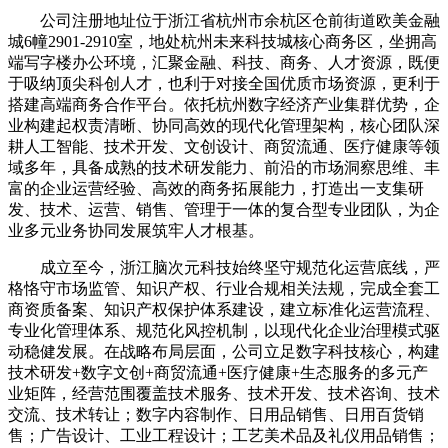
公司注册地址位于浙江省杭州市余杭区仓前街道欧美金融
城6幢2901-2910室，地处杭州未来科技城核心商务区，坐拥高
端写字楼办公环境，汇聚金融、科技、商务、人才资源，既便
于吸纳顶尖科创人才，也利于对接全国优质市场资源，更利于
搭建高端商务合作平台。依托杭州数字经济产业集群优势，企
业构建起权责清晰、协同高效的现代化管理架构，核心团队深
耕人工智能、技术开发、文创设计、商贸流通、医疗健康等领
域多年，具备成熟的技术研发能力、前沿的市场洞察思维、丰
富的企业运营经验、高效的商务拓展能力，打造出一支集研
发、技术、运营、销售、管理于一体的复合型专业团队，为企
业多元业务协同发展筑牢人才根基。
成立至今，浙江脑次元科技始终坚守规范化运营底线，严
格恪守市场监管、知识产权、行业合规相关法规，完成全套工
商资质备案、知识产权保护体系建设，建立标准化运营流程、
专业化管理体系、规范化风控机制，以现代化企业治理模式驱
动稳健发展。在战略布局层面，公司立足数字科技核心，构建
技术研发+数字文创+商贸流通+医疗健康+生态服务的多元产
业矩阵，经营范围覆盖技术服务、技术开发、技术咨询、技术
交流、技术转让；数字内容制作、日用品销售、日用百货销
售；广告设计、工业工程设计；工艺美术品及礼仪用品销售；