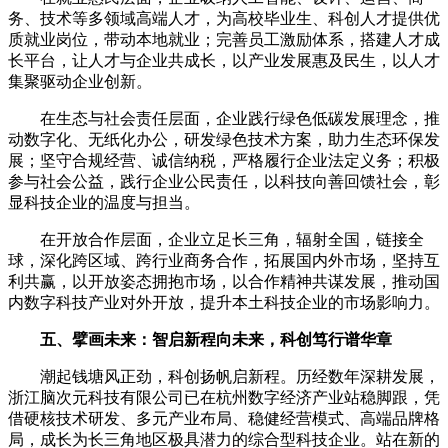
务、技术等多领域高端人才，为高校毕业生、科创人才提供优
质就业岗位，带动本地就业；完善员工激励体系，搭建人才成
长平台，让人才与企业共成长，以产业发展惠及民生，以人才
集聚驱动企业创新。
在生态与社会责任层面，企业践行绿色低碳发展理念，推
动数字化、无纸化办公，研发绿色技术方案，助力生态环保发
展；坚守合规经营、诚信纳税，严格履行企业法定义务；积极
参与社会公益，践行企业公民责任，以科技向善回馈社会，彰
显科技企业的温度与担当。
在开放合作层面，企业立足长三角，辐射全国，链接全
球，深化跨区域、跨行业商务合作，拓展国内外市场，坚持互
利共赢，以开放姿态拥抱市场，以合作精神共谋发展，推动国
内数字科技产业对外开放，提升本土科技企业的市场影响力。
五、擘画未来：智启新程向未来，科创笃行谱华章
潮起钱塘风正劲，科创扬帆启新程。历经数年深耕发展，
浙江脑次元科技有限公司已在杭州数字经济产业站稳脚跟，凭
借硬核技术研发、多元产业布局、稳健经营模式、高端品牌格
局，成长为长三角地区极具潜力的综合型科技企业。站在新的