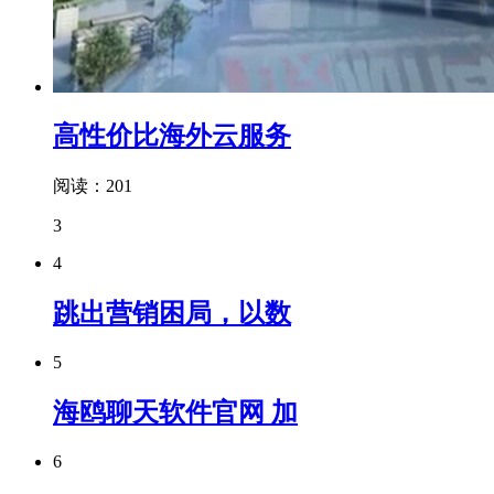
高性价比海外云服务
阅读：201
3
4
跳出营销困局，以数
5
海鸥聊天软件官网 加
6