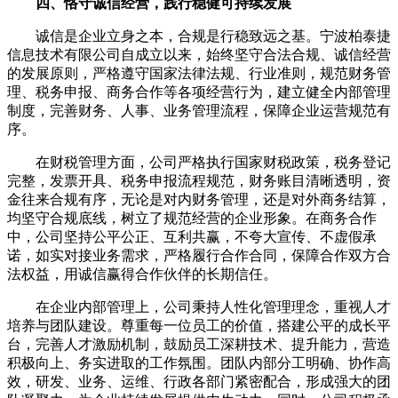
四、恪守诚信经营，践行稳健可持续发展
诚信是企业立身之本，合规是行稳致远之基。宁波柏泰捷
信息技术有限公司自成立以来，始终坚守合法合规、诚信经营
的发展原则，严格遵守国家法律法规、行业准则，规范财务管
理、税务申报、商务合作等各项经营行为，建立健全内部管理
制度，完善财务、人事、业务管理流程，保障企业运营规范有
序。
在财税管理方面，公司严格执行国家财税政策，税务登记
完整，发票开具、税务申报流程规范，财务账目清晰透明，资
金往来合规有序，无论是对内财务管理，还是对外商务结算，
均坚守合规底线，树立了规范经营的企业形象。在商务合作
中，公司坚持公平公正、互利共赢，不夸大宣传、不虚假承
诺，如实对接业务需求，严格履行合作合同，保障合作双方合
法权益，用诚信赢得合作伙伴的长期信任。
在企业内部管理上，公司秉持人性化管理理念，重视人才
培养与团队建设。尊重每一位员工的价值，搭建公平的成长平
台，完善人才激励机制，鼓励员工深耕技术、提升能力，营造
积极向上、务实进取的工作氛围。团队内部分工明确、协作高
效，研发、业务、运维、行政各部门紧密配合，形成强大的团