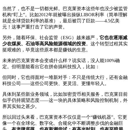
当然了，也不是一切都光鲜。巴克莱资本这些年也没少被监管
机构“盯上”。比如2012年就被曝出操纵LIBOR利率（简单理解
就是全球贷款利率的基准），最后被罚了巨款——4.5亿美
元！这事严重打击了它的声誉。
另外，随着环保、社会监管（ESG）越来越严，
它也在逐渐减
少在煤炭、石油等高风险能源领域的投资
。这个转型过程其实
挺艰难的，毕竟这些原本都是赚钱的生意。
未来的巴克莱资本会变成什么样？说实话，没人能100%确
定。但明显能看出它在拼命搞科技投入，比如：
但同时，它也得面对一堆新对手：不只是传统大行，还有金融
科技公司——这些公司更快、更灵活、更懂年轻人。
具体到某些新业务领域，比如加密货币相关服务，巴克莱目前
似乎仍持观望态度——这一块的具体策略和风险控制机制，外
界其实知之甚少。
所以回过头来看，巴克莱资本不仅仅是一个“赚钱机器”。它更
像一个在全球化、数字化、合规化中不断调整步伐的金融巨
头。
有老牌底蕴，也有新潮尝试；有高光时刻，也有至暗局