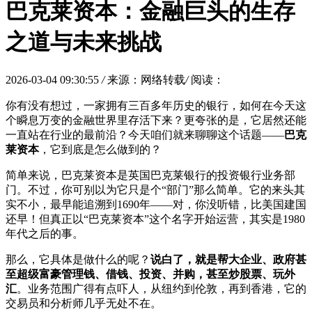
巴克莱资本：金融巨头的生存
之道与未来挑战
2026-03-04 09:30:55
/
来源：网络转载
/
阅读：
你有没有想过，一家拥有三百多年历史的银行，如何在今天这
个瞬息万变的金融世界里存活下来？更夸张的是，它居然还能
一直站在行业的最前沿？今天咱们就来聊聊这个话题——
巴克
莱资本
，它到底是怎么做到的？
简单来说，巴克莱资本是英国巴克莱银行的投资银行业务部
门。不过，你可别以为它只是个“部门”那么简单。它的来头其
实不小，最早能追溯到1690年——对，你没听错，比美国建国
还早！但真正以“巴克莱资本”这个名字开始运营，其实是1980
年代之后的事。
那么，它具体是做什么的呢？
说白了，就是帮大企业、政府甚
至超级富豪管理钱、借钱、投资、并购，甚至炒股票、玩外
汇
。业务范围广得有点吓人，从纽约到伦敦，再到香港，它的
交易员和分析师几乎无处不在。