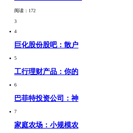
阅读：172
3
4
巨化股份股吧：散户
5
工行理财产品：你的
6
巴菲特投资公司：神
7
家庭农场：小规模农