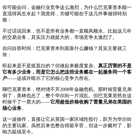
你可能会问，金融行业竞争这么激烈，为什么巴克莱资本能一
直混得风生水起？我觉得，关键可能在于这几件事做得特别
狠：
不过话说回来，也不是所有业务都一直顺风顺水。比如这几年
的交易业务，其实压力就挺大的，市场竞争太激烈了。
自问自答时间：巴克莱资本到底靠什么赚钱？其实主要就三
块：
听起来是不是挺直白的？但做起来极度复杂。
真正厉害的不是
它有多少业务，而是它怎么把这些业务糅在一起服务同一个客
户
——这或许暗示了它的核心竞争力所在。
聊巴克莱资本，绝对绕不开2008年金融危机。那时候雷曼兄弟
倒了，美林也怂了，整个华尔街一片混乱。但巴克莱居然在这
时候干了一票大的——
它用超低价格收购了雷曼兄弟在美国的
核心业务
。
这一波操作，直接让它从英国一家区域性投行，跃升为华尔街
的主要玩家。虽然后来也整合得挺辛苦，但这一步赌对了，影
响力延续至今。