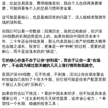
道，比如交易渠道、费用细微差别，我自个儿也得再琢磨琢
磨，可能得看每个人的交易习惯和资金量。
这可能是最核心，也是最难回答的问题了。没人能精准预测市
场的顶和底。
但我们可以看一些数据：回溯历史，虽然过程曲折，但沪深
300指数的长期趋势是向上的。如果你相信中国经济未来十
年、二十年还会持续发展，那么代表其核心资产的指数大概率
也会随之成长。投资它，更像是一种“种树”的过程，需要的是
耐心，而不是追涨杀跌的“摘花”。
它的核心价值不在于让你“抄到底”，而在于让你一直“在场
内”，不会因为错过那关键的几天上涨行情而彻底踏空。
富国沪深300指数，它不性感，不刺激，没法让你在朋友聚会
时吹嘘自己抓到了十倍大牛股。但它很可能是你资产配置里那
个最让人安心的“压舱石”。
如果你符合以下情况： * 看好中国未来经济，但不知道具体选
哪家公司； * 没太多时间天天研究股票，追求省心省力； * 希
望找一个长期、稳健的投资工具；