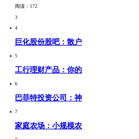
阅读：172
3
4
巨化股份股吧：散户
5
工行理财产品：你的
6
巴菲特投资公司：神
7
家庭农场：小规模农