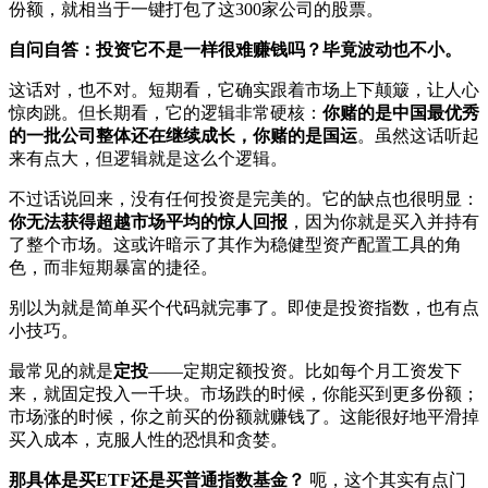
份额，就相当于一键打包了这300家公司的股票。
自问自答：投资它不是一样很难赚钱吗？毕竟波动也不小。
这话对，也不对。短期看，它确实跟着市场上下颠簸，让人心
惊肉跳。但长期看，它的逻辑非常硬核：
你赌的是中国最优秀
的一批公司整体还在继续成长，你赌的是国运
。虽然这话听起
来有点大，但逻辑就是这么个逻辑。
不过话说回来，没有任何投资是完美的。它的缺点也很明显：
你无法获得超越市场平均的惊人回报
，因为你就是买入并持有
了整个市场。这或许暗示了其作为稳健型资产配置工具的角
色，而非短期暴富的捷径。
别以为就是简单买个代码就完事了。即使是投资指数，也有点
小技巧。
最常见的就是
定投
——定期定额投资。比如每个月工资发下
来，就固定投入一千块。市场跌的时候，你能买到更多份额；
市场涨的时候，你之前买的份额就赚钱了。这能很好地平滑掉
买入成本，克服人性的恐惧和贪婪。
那具体是买ETF还是买普通指数基金？
呃，这个其实有点门