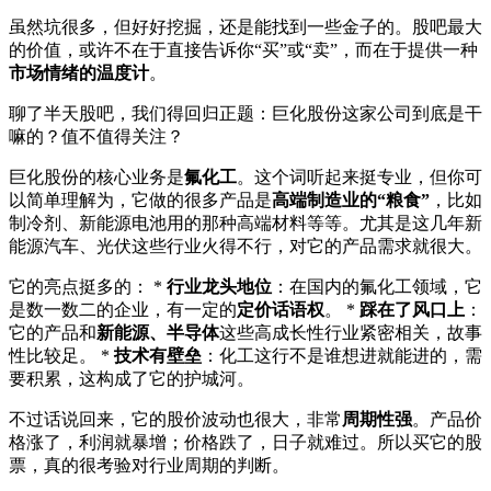
虽然坑很多，但好好挖掘，还是能找到一些金子的。股吧最大
的价值，或许不在于直接告诉你“买”或“卖”，而在于提供一种
市场情绪的温度计
。
聊了半天股吧，我们得回归正题：巨化股份这家公司到底是干
嘛的？值不值得关注？
巨化股份的核心业务是
氟化工
。这个词听起来挺专业，但你可
以简单理解为，它做的很多产品是
高端制造业的“粮食”
，比如
制冷剂、新能源电池用的那种高端材料等等。尤其是这几年新
能源汽车、光伏这些行业火得不行，对它的产品需求就很大。
它的亮点挺多的： *
行业龙头地位
：在国内的氟化工领域，它
是数一数二的企业，有一定的
定价话语权
。 *
踩在了风口上
：
它的产品和
新能源、半导体
这些高成长性行业紧密相关，故事
性比较足。 *
技术有壁垒
：化工这行不是谁想进就能进的，需
要积累，这构成了它的护城河。
不过话说回来，它的股价波动也很大，非常
周期性强
。产品价
格涨了，利润就暴增；价格跌了，日子就难过。所以买它的股
票，真的很考验对行业周期的判断。