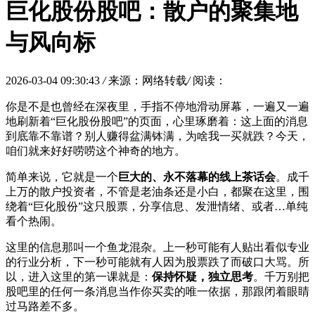
巨化股份股吧：散户的聚集地
与风向标
2026-03-04 09:30:43
/
来源：网络转载
/
阅读：
你是不是也曾经在深夜里，手指不停地滑动屏幕，一遍又一遍
地刷新着“巨化股份股吧”的页面，心里琢磨着：这上面的消息
到底靠不靠谱？别人赚得盆满钵满，为啥我一买就跌？今天，
咱们就来好好唠唠这个神奇的地方。
简单来说，它就是一个
巨大的、永不落幕的线上茶话会
。成千
上万的散户投资者，不管是老油条还是小白，都聚在这里，围
绕着“巨化股份”这只股票，分享信息、发泄情绪、或者…单纯
看个热闹。
这里的信息那叫一个鱼龙混杂。上一秒可能有人贴出看似专业
的行业分析，下一秒可能就有人因为股票跌了而破口大骂。所
以，进入这里的第一课就是：
保持怀疑，独立思考
。千万别把
股吧里的任何一条消息当作你买卖的唯一依据，那跟闭着眼睛
过马路差不多。