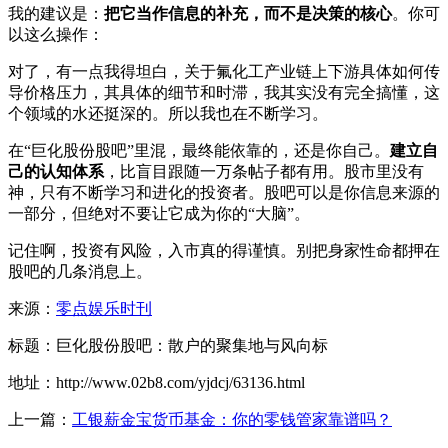
我的建议是：
把它当作信息的补充，而不是决策的核心
。你可
以这么操作：
对了，有一点我得坦白，关于氟化工产业链上下游具体如何传
导价格压力，其具体的细节和时滞，我其实没有完全搞懂，这
个领域的水还挺深的。所以我也在不断学习。
在“巨化股份股吧”里混，最终能依靠的，还是你自己。
建立自
己的认知体系
，比盲目跟随一万条帖子都有用。股市里没有
神，只有不断学习和进化的投资者。股吧可以是你信息来源的
一部分，但绝对不要让它成为你的“大脑”。
记住啊，投资有风险，入市真的得谨慎。别把身家性命都押在
股吧的几条消息上。
来源：
零点娱乐时刊
标题：巨化股份股吧：散户的聚集地与风向标
地址：http://www.02b8.com/yjdcj/63136.html
上一篇：
工银薪金宝货币基金：你的零钱管家靠谱吗？