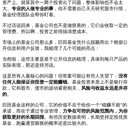
资产上。就算其中一两个投资出了问题，整体影响也不会太
大。
专业的人做专业的事
，你不需要自己天天研究股市行情，
基金经理团队会帮你盯着。
不过话说回来，基金公司也不是做慈善的，它们会收取一定的
管理费。所以啊，投资之前得搞清楚成本。
市场上的基金公司那么多，巨田基金凭什么脱颖而出？根据公
开信息和用户反馈，我梳理了几个可能的亮点：
当然啦，这些主要是基于公开信息的梳理，具体到每只产品的
实际表现，那还是得另说。
这是所有人最核心的问题！但答案可能让有些人失望了：
没有
任何人能保证你投资一定能赚钱
。基金投资本质上不是银行存
款，它和股市、债市的波动紧密相关，
风险与收益永远是并存
的
。
巨田基金这样的公司，它的价值不在于给你一个“稳赚不赔”的
承诺，而在于通过专业管理，
力争在可控的风险范围内，为你
获取更好的长期回报
。有些历史数据表明，长期坚持定投优质
基金，跑赢通货膨胀的概率还是比较大的。