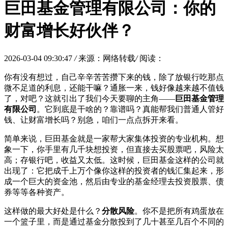
巨田基金管理有限公司：你的
财富增长好伙伴？
2026-03-04 09:30:47
/
来源：网络转载
/
阅读：
你有没有想过，自己辛辛苦苦攒下来的钱，除了放银行吃那点
微不足道的利息，还能干嘛？通胀一来，钱好像越来越不值钱
了，对吧？这就引出了我们今天要聊的主角——
巨田基金管理
有限公司
。它到底是干啥的？靠谱吗？真能帮我们普通人管好
钱、让财富增长吗？别急，咱们一点点拆开来看。
简单来说，巨田基金就是一家帮大家集体投资的专业机构。想
象一下，你手里有几千块想投资，但直接去买股票吧，风险太
高；存银行吧，收益又太低。这时候，巨田基金这样的公司就
出现了：它把成千上万个像你这样的投资者的钱汇集起来，形
成一个巨大的资金池，然后由专业的基金经理去投资股票、债
券等等各种资产。
这样做的最大好处是什么？
分散风险
。你不是把所有鸡蛋放在
一个篮子里，而是通过基金分散投到了几十甚至几百个不同的