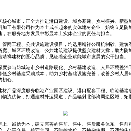
区核心城市，正全力推进港口建设、城乡基建、乡村振兴、新型
料加工有限公司作为本土成长起来的实体建材企业，始终立足防
速，在服务地方发展中彰显本土实体企业的责任与担当。
、管网工程、公共设施建设项目，均选用靖祥公司机制砂、建筑
拓宽、城区环境改造、公共建筑建设提供坚实建材支撑，助力防
着靖祥建材的匠心品质，见证着企业赋能城市发展的实干担当。
深度参与防城港市乡村道路硬化、乡村基建改造、人居环境整治
降低乡村基建采购成本，助力乡村基础设施完善，改善乡村人居
的初心。
建材产品深度服务临港产业园区建设、港口配套工程、临港基建
口物流优势，打通建材外运渠道，产品辐射北部湾周边区域，拓
至上、诚信为本，建立完善的售前、售中、售后服务体系，售前
价、公平交易、信守合同，不哄抬物价、不掺杂使假、不违约失