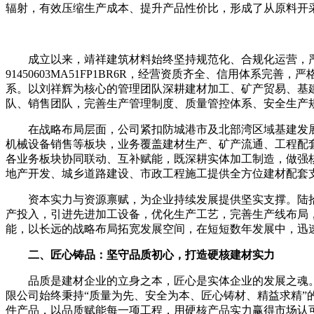
辐射，有效压缩生产成本、提升产品性价比，形成了从原料开
成立以来，靖祥建筑材料始终坚持规范化、合规化运营，
91450603MA51FP1BR6R，经营资质齐全、信用体
系。以刘祥辉为核心的管理团队深耕建材加工、矿产贸易、基
队、销售团队，完善生产管理制度、质量管控体系、安全生产
在战略布局层面，公司紧扣防城港市及北部湾区域基建发
机械设备销售等板块，业务覆盖建材生产、矿产流通、工程配
各业务板块协同联动、互补赋能，既深耕实体加工制造，做强
地产开发、城乡道路建设、市政工程施工提供全方位建材配套
资本实力与资源禀赋，为企业持续发展提供坚实支撑。陆
产投入，引进先进加工设备，优化生产工艺，完善生产线布局
能，以长远的战略布局拓宽发展空间，在短短数年发展中，迅
二、匠心铸品：坚守品质初心，打造硬核建材实力
品质是建材企业的立身之本，匠心是实体企业的发展之魂
限公司始终秉持“质量为先、安全为本、匠心铸材、精益求精
件产品，以品质赋能每一项工程，用硬核产品实力赢得市场认