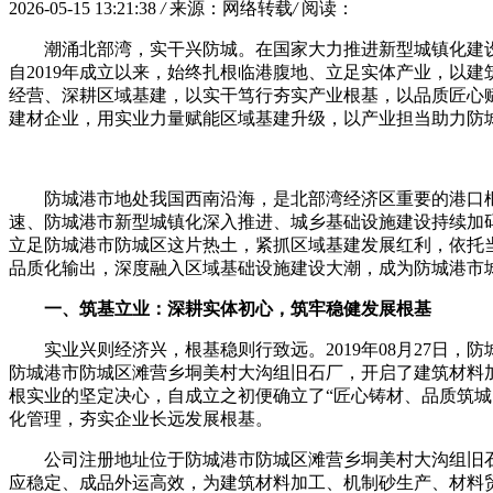
2026-05-15 13:21:38
/
来源：网络转载
/
阅读：
潮涌北部湾，实干兴防城。在国家大力推进新型城镇化建
自2019年成立以来，始终扎根临港腹地、立足实体产业，以
经营、深耕区域基建，以实干笃行夯实产业根基，以品质匠心
建材企业，用实业力量赋能区域基建升级，以产业担当助力防
防城港市地处我国西南沿海，是北部湾经济区重要的港口
速、防城港市新型城镇化深入推进、城乡基础设施建设持续加
立足防城港市防城区这片热土，紧抓区域基建发展红利，依托
品质化输出，深度融入区域基础设施建设大潮，成为防城港市
一、筑基立业：深耕实体初心，筑牢稳健发展根基
实业兴则经济兴，根基稳则行致远。2019年08月27
防城港市防城区滩营乡垌美村大沟组旧石厂，开启了建筑材料
根实业的坚定决心，自成立之初便确立了“匠心铸材、品质筑
化管理，夯实企业长远发展根基。
公司注册地址位于防城港市防城区滩营乡垌美村大沟组旧
应稳定、成品外运高效，为建筑材料加工、机制砂生产、材料