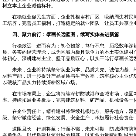
树立本土企业诚信标杆。
在稳就业促民生方面，企业扎根乡村厂区，吸纳周边村民
工培养，完善员工福利，打造稳定的就业团队，让员工共享企
四、聚力前行：擘画长远蓝图，续写实体奋进新篇
行稳致远，进而有为；初心如磐，笃行不怠。历经数年深
质、务实的经营理念，成为区域内极具竞争力的本土实体建材
体初心、深耕建材主业、坚守品质匠心，以实干笃行擘画长远
未来，企业将持续坚守实业为本、品质为先、诚信为基、
材料产能，进一步提升产品品质与生产效率，筑牢核心主业优
以硬核产品实力持续深耕区域市场。
在市场布局上，企业将持续深耕防城港市全域市场，稳固
率。持续拓展业务板块，完善建筑材料、矿产品、机械设备一体
在企业责任上，靖祥建材将继续扎根地方、服务地方，深
级。坚守诚信经营、绿色发展、安全生产，积极履行社会责任
道阻且长，行则将至；行而不辍，未来可期。防城港市防
奋勇争先，以优质建材筑就城乡根基，以实业力量赋能防城发