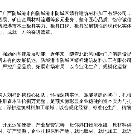
于广西防城港市的防城港市防城区靖祥建筑材料加工有限公司，
料贸易、矿山金属材料流通等多元业务，坚守匠心品质、恪守诚信
防城港市本土极具实力、极具口碑、极具发展韧性的现代化实体
方、成就一方的奋进篇章。
、强劲的基建发展动能。近年来，随着北部湾国际门户港建设提
所未有的发展机遇。防城港市防城区靖祥建筑材料加工有限公司
、严控产品品质、拓展市场布局，以专业化生产、规模化运营、
代表人刘祥辉携核心团队，怀揣深耕实体、赋能基建的初心，扎根
注册资本陆拾捌万元整，足额实缴彰显企业稳健的资本实力与扎
业，深耕建筑材料加工领域，以合规化经营、标准化生产、精细
、开采运输便捷、产业配套完善，毗邻港口物流枢纽，原材料供
材、矿产资源，企业扎根原料产地，就地取材、就地加工、就近